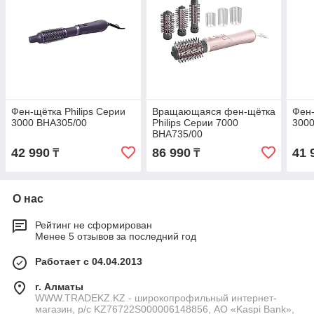
Фен-щётка Philips Серии
Вращающаяся фен-щётка
Фен-
3000 BHA305/00
Philips Серии 7000
300
BHA735/00
42 990
86 990
41 
₸
₸
О нас
Рейтинг не сформирован
Менее 5 отзывов за последний год
Работает с 04.04.2013
г. Алматы
WWW.TRADEKZ.KZ - широкопрофильный интернет-
магазин, р/с KZ76722S000006148856, АО «Kaspi Bank»,