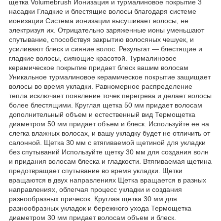
щетка Volumebrush Ионизация и турмалиновое покрытие 3
насадки Гладкие и блестящие волосы благодаря системе
ионизации Система ионизации высушивает волосы, не
электризуя их. Отрицательно заряженные ионы уменьшают
спутывание, способствуя закрытию волосяных чешуек, и
усиливают блеск и сияние волос. Результат — блестящие и
гладкие волосы, сияющие красотой. Турмалиновое
керамическое покрытие придает блеск вашим волосам
Уникальное турмалиновое керамическое покрытие защищает
волосы во время укладки. Равномерное распределение
тепла исключает появление точек перегрева и делает волосы
более блестящими. Круглая щетка 50 мм придает волосам
дополнительный объем и естественный вид Термощетка
диаметром 50 мм придает объем и блеск. Используйте ее на
слегка влажных волосах, и вашу укладку будет не отличить от
салонной. Щетка 30 мм с втягиваемой щетиной для укладки
без спутываний Используйте щетку 30 мм для создания волн
и придания волосам блеска и гладкости. Втягиваемая щетина
предотвращает спутывание во время укладки. Щетки
вращаются в двух направлениях Щетка вращается в разных
направлениях, облегчая процесс укладки и создания
разнообразных причесок. Круглая щетка 30 мм для
разнообразных укладок и бережного ухода Термощетка
диаметром 30 мм придает волосам объем и блеск.