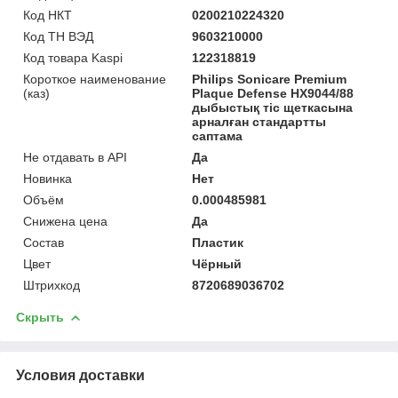
Код НКТ
0200210224320
Код ТН ВЭД
9603210000
Код товара Kaspi
122318819
Короткое наименование
Philips Sonicare Premium
(каз)
Plaque Defense HX9044/88
дыбыстық тіс щеткасына
арналған стандартты
саптама
Не отдавать в API
Да
Новинка
Нет
Объём
0.000485981
Снижена цена
Да
Состав
Пластик
Цвет
Чёрный
Штрихкод
8720689036702
Скрыть
Условия доставки