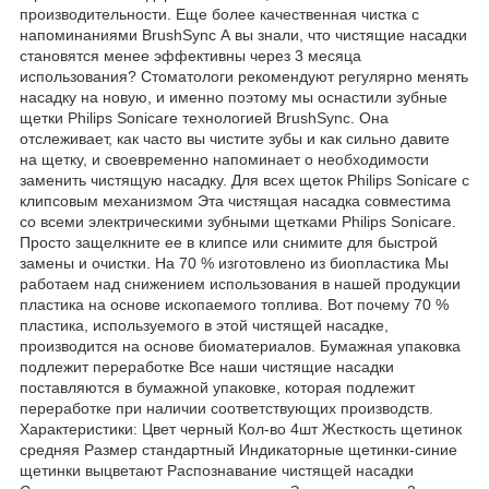
производительности. Еще более качественная чистка с
напоминаниями BrushSync А вы знали, что чистящие насадки
становятся менее эффективны через 3 месяца
использования? Стоматологи рекомендуют регулярно менять
насадку на новую, и именно поэтому мы оснастили зубные
щетки Philips Sonicare технологией BrushSync. Она
отслеживает, как часто вы чистите зубы и как сильно давите
на щетку, и своевременно напоминает о необходимости
заменить чистящую насадку. Для всех щеток Philips Sonicare с
клипсовым механизмом Эта чистящая насадка совместима
со всеми электрическими зубными щетками Philips Sonicare.
Просто защелкните ее в клипсе или снимите для быстрой
замены и очистки. На 70 % изготовлено из биопластика Мы
работаем над снижением использования в нашей продукции
пластика на основе ископаемого топлива. Вот почему 70 %
пластика, используемого в этой чистящей насадке,
производится на основе биоматериалов. Бумажная упаковка
подлежит переработке Все наши чистящие насадки
поставляются в бумажной упаковке, которая подлежит
переработке при наличии соответствующих производств.
Характеристики: Цвет черный Кол-во 4шт Жесткость щетинок
средняя Размер стандартный Индикаторные щетинки-синие
щетинки выцветают Распознавание чистящей насадки