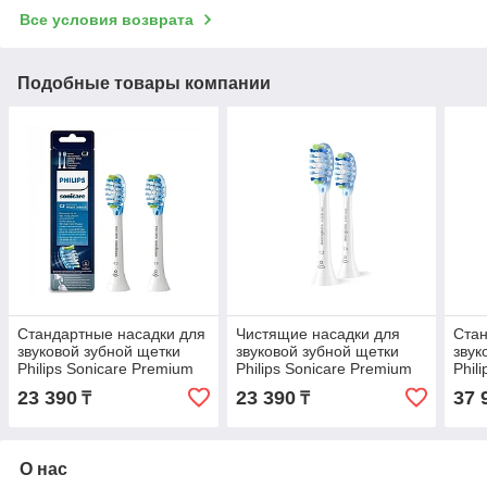
Все условия возврата
Подобные товары компании
Стандартные насадки для
Чистящие насадки для
Стан
звуковой зубной щетки
звуковой зубной щетки
звук
Philips Sonicare Premium
Philips Sonicare Premium
Phil
Plaque Defence HX9042/17
Plaque Defence HX9042/87
All-
23 390
23 390
37 
₸
₸
2шт
2 шт
О нас