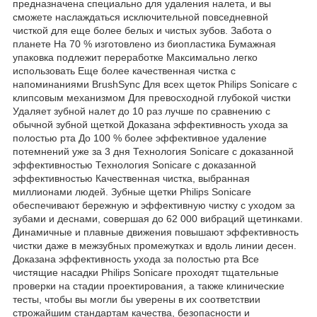
предназначена специально для удаления налета, и вы
сможете наслаждаться исключительной повседневной
чисткой для еще более белых и чистых зубов. Забота о
планете На 70 % изготовлено из биопластика Бумажная
упаковка подлежит переработке Максимально легко
использовать Еще более качественная чистка с
напоминаниями BrushSync Для всех щеток Philips Sonicare с
клипсовым механизмом Для превосходной глубокой чистки
Удаляет зубной налет до 10 раз лучше по сравнению с
обычной зубной щеткой Доказана эффективность ухода за
полостью рта До 100 % более эффективное удаление
потемнений уже за 3 дня Технология Sonicare с доказанной
эффективностью Технология Sonicare с доказанной
эффективностью Качественная чистка, выбранная
миллионами людей. Зубные щетки Philips Sonicare
обеспечивают бережную и эффективную чистку с уходом за
зубами и деснами, совершая до 62 000 вибраций щетинками.
Динамичные и плавные движения повышают эффективность
чистки даже в межзубных промежутках и вдоль линии десен.
Доказана эффективность ухода за полостью рта Все
чистящие насадки Philips Sonicare проходят тщательные
проверки на стадии проектирования, а также клинические
тесты, чтобы вы могли бы уверены в их соответствии
строжайшим стандартам качества, безопасности и