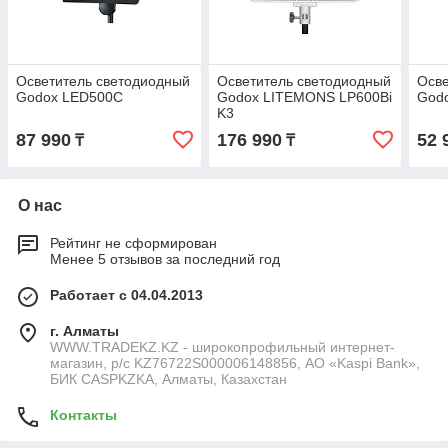
Осветитель светодиодный
Осветитель светодиодный
Осве
Godox LED500C
Godox LITEMONS LP600Bi
Godo
K3
87 990
176 990
52 
₸
₸
О нас
Рейтинг не сформирован
Менее 5 отзывов за последний год
Работает с 04.04.2013
г. Алматы
WWW.TRADEKZ.KZ - широкопрофильный интернет-
магазин, р/с KZ76722S000006148856, АО «Kaspi Bank»,
БИК CASPKZKA, Алматы, Казахстан
Контакты