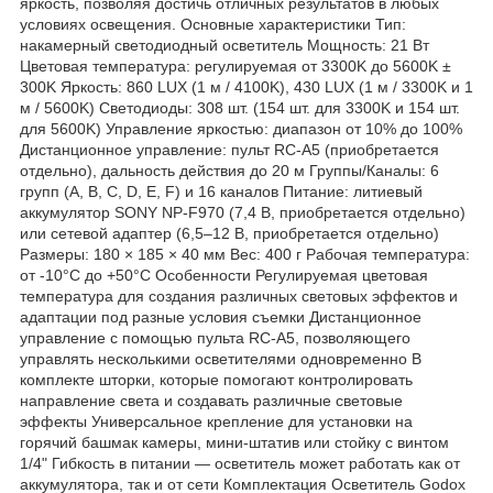
яркость, позволяя достичь отличных результатов в любых
условиях освещения. Основные характеристики Тип:
накамерный светодиодный осветитель Мощность: 21 Вт
Цветовая температура: регулируемая от 3300K до 5600K ±
300K Яркость: 860 LUX (1 м / 4100K), 430 LUX (1 м / 3300K и 1
м / 5600K) Светодиоды: 308 шт. (154 шт. для 3300K и 154 шт.
для 5600K) Управление яркостью: диапазон от 10% до 100%
Дистанционное управление: пульт RC-A5 (приобретается
отдельно), дальность действия до 20 м Группы/Каналы: 6
групп (A, B, C, D, E, F) и 16 каналов Питание: литиевый
аккумулятор SONY NP-F970 (7,4 В, приобретается отдельно)
или сетевой адаптер (6,5–12 В, приобретается отдельно)
Размеры: 180 × 185 × 40 мм Вес: 400 г Рабочая температура:
от -10°C до +50°C Особенности Регулируемая цветовая
температура для создания различных световых эффектов и
адаптации под разные условия съемки Дистанционное
управление с помощью пульта RC-A5, позволяющего
управлять несколькими осветителями одновременно В
комплекте шторки, которые помогают контролировать
направление света и создавать различные световые
эффекты Универсальное крепление для установки на
горячий башмак камеры, мини-штатив или стойку с винтом
1/4" Гибкость в питании — осветитель может работать как от
аккумулятора, так и от сети Комплектация Осветитель Godox