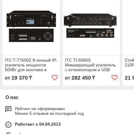
ITC T-77500Z 8-зонный IP-
ITC TI-5006S
Стой
усилитель мощности
Микширующий усилитель
210
500Вт для монтажа в
с аттенюатором и USB
стойку
500Вт
19 370
282 450
21 
от
₸
от
₸
О нас
Рейтинг не сформирован
Менее 5 отзывов за последний год
Работает с 04.04.2013