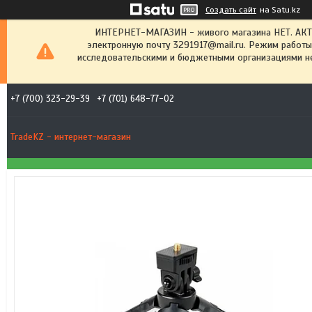
Создать сайт
на Satu.kz
ИНТЕРНЕТ-МАГАЗИН - живого магазина НЕТ. АК
электронную почту 3291917@mail.ru. Режим работы
исследовательскими и бюджетными организациями не
+7 (700) 323-29-39
+7 (701) 648-77-02
TradeKZ - интернет-магазин