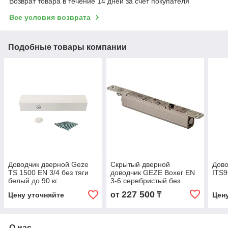
Возврат товара в течение 14 дней за счет покупателя
Все условия возврата
Подобные товары компании
Доводчик дверной Geze
Скрытый дверной
Дово
TS 1500 EN 3/4 без тяги
доводчик GEZE Boxer EN
ITS9
белый до 90 кг
3-6 серебристый без
шины
227 500
от
₸
Цену уточняйте
Цен
О нас