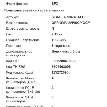
Форм-фактор
SFX
Пользовательские характеристики
Артикул
SFX-PLT-750-WH-EU
Безопасность
OPP/OVP/UVP/SCP/OCP
Благотворительность
N
Вес
2.12 кг
Входное напряжение
100-240V
Гарантия
3 года мес.
Дополнительное
Вентилятор 8 см
охлаждение
Код НКТ
0200208619688
Код ТН ВЭД
8504403008
Код товара Kaspi
115272095
Количество Molex
4
коннекторов (4-pin)
Количество PCI-E
2
коннекторов (6+2 pin)
Количество SATA
8
коннекторов
Коннектор питания CPU
8