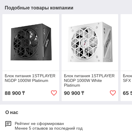
Подобные товары компании
Блок питания 1STPLAYER
Блок питания 1STPLAYER
Бло
NGDP 1000W Platinum
NGDP 1000W White
SFX
Platinum
88 900
90 900
65 
₸
₸
О нас
Рейтинг не сформирован
Менее 5 отзывов за последний год