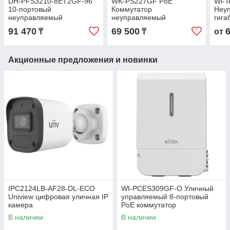
DH-PFS3210-8ET2GF-96
WK-PS227GF PoE
Wi-
10-портовый
Коммутатор
Неу
неуправляемый
неуправляемый
гига
коммутатор PoE
фун
91 470
69 500
₸
₸
от
Акционные предложения и новинки
IPC2124LB-AF28-DL-ECO
WI-PCES309GF-O Уличный
Uniview цифровая уличная IP
управляемый 8-портовый
камера
PoE коммутатор
В наличии
В наличии