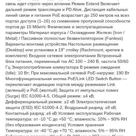
связь идет строго через аплинки Режим Extend Включает
дальний режим трансляции и PD Alive. Дистанция кабельных
линий связи и питания PoE возрастает до 250 метров на всех
портах доступа (1–16) со снижением пропускной способности
портов до 10 Мбит/с Физические и эксплуатационные
параметры Материал корпуса / Охлаждение Железо (Iron /
Metal) / Пассивное полностью безвентиляторное (Fanless)
Варианты монтажа устройства Настольное размещение
(Desktop) или установка в 19" стойку (Rackmount, крепеж в
комплекте) Входное сетевое электропитание Встроенный
блок питания, переменный ток AC 100 ~ 240 В, частота 50/60
Гц Энергопотребление коммутатора В режиме ожидания
(Idle): 10 Вт; При максимальной сетевой PoE-нагрузке: 190 Вт
Многофункциональная кнопка PoE/Link LED Switch Button —
переключает индикацию портов между режимами Link
(зеленый) и PoE (желтый) Защита от импульсных помех
(Surge) IEC 61000-4-5, Общий режим: ±4 кВ;
Дифференциальный режим: ±2 кВ Электростатическая
защита (ESD) IEC 61000-4-2, Воздушный разряд: ±8 кВ;
Контактный разряд: ±6 кВ Условия эксплуатации Рабочая
температура: от -10 °C до +50 °C; влажность: 10% ~ 90% RH
(без образования конденсата) Условия хранения
Температура: от -40 °C до +70 °C; влажность: 5% ~ 95% RH