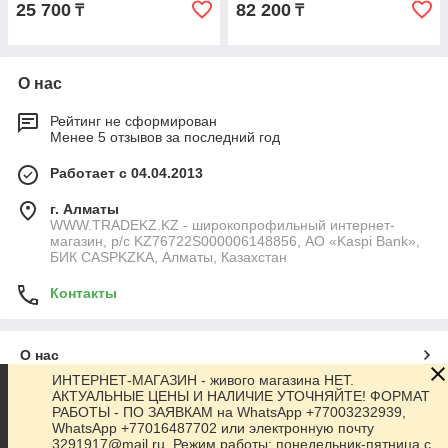
25 700
82 200
₸
₸
О нас
Рейтинг не сформирован
Менее 5 отзывов за последний год
Работает с 04.04.2013
г. Алматы
WWW.TRADEKZ.KZ - широкопрофильный интернет-
магазин, р/с KZ76722S000006148856, АО «Kaspi Bank»,
БИК CASPKZKA, Алматы, Казахстан
Контакты
О нас
ИНТЕРНЕТ-МАГАЗИН - живого магазина НЕТ.
АКТУАЛЬНЫЕ ЦЕНЫ И НАЛИЧИЕ УТОЧНЯЙТЕ! ФОРМАТ
Контакты
РАБОТЫ - ПО ЗАЯВКАМ на WhatsApp +77003232939,
WhatsApp +77016487702 или электронную почту
3291917@mail.ru. Режим работы: понедельник-пятница с