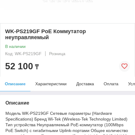
WK-PS219GF PoE Коммутатор
неуправляемый
В наличии
Код: WK-PS219GF
Розница
52 100
₸
Описание
Характеристики
Доставка
Оплата
Усл
Описание
Модель WK-PS219GF Сетевые параметры (Hardware
Specifications) Бренд Wi-Tek (Wireless-Tek Technology Limited)
Тип устройства Неуправляемый PoE-коммутатор (100Mbps
PoE Switch) с гигабитными Uplink-портами Общее количество