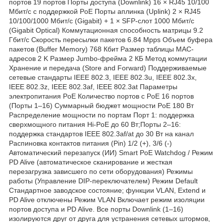
портов 19 портов Порты доступа (Downlink) 16 × RJ45 10/100
Мбит/с с поддержкой PoE Порты аплинка (Uplink) 2 × RJ45
10/100/1000 Мбит/с (Gigabit) + 1 × SFP-слот 1000 Мбит/с
(Gigabit Optical) Коммутационная способность матрицы 9.2
Гбит/с Скорость пересылки пакетов 6.84 Mpps Объем буфера
пакетов (Buffer Memory) 768 Кбит Размер таблицы MAC-
адресов 2 K Размер Jumbo-фрейма 2 КБ Метод коммутации
Хранение и передача (Store and Forward) Поддерживаемые
сетевые стандарты IEEE 802.3, IEEE 802.3u, IEEE 802.3x,
IEEE 802.3z, IEEE 802.3af, IEEE 802.3at Параметры
электропитания PoE Количество портов с PoE 16 портов
(Порты 1–16) Суммарный бюджет мощности PoE 180 Вт
Распределение мощности по портам Порт 1: поддержка
сверхмощного питания Hi-PoE до 60 Вт;Порты 2–16:
поддержка стандартов IEEE 802.3af/at до 30 Вт на канал
Распиновка контактов питания (Pin) 1/2 (+), 3/6 (-)
Автоматический перезапуск (ИИ) Smart PoE Watchdog / Режим
PD Alive (автоматическое сканирование и жесткая
перезагрузка зависшего по сети оборудования) Режимы
работы (Управление DIP-переключателем) Режим Default
Стандартное заводское состояние; функции VLAN, Extend и
PD Alive отключены Режим VLAN Включает режим изоляции
портов доступа и PD Alive. Все порты Downlink (1–16)
изолируются друг от друга для устранения сетевых штормов,