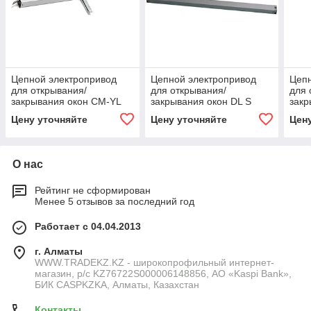
Цепной электропривод
Цепной электропривод
Цепн
для открывания/
для открывания/
для 
закрывания окон CM-YL
закрывания окон DL S
закр
DC24V/AC220V
350/…
…
Цену уточняйте
Цену уточняйте
Цен
О нас
Рейтинг не сформирован
Менее 5 отзывов за последний год
Работает с 04.04.2013
г. Алматы
WWW.TRADEKZ.KZ - широкопрофильный интернет-
магазин, р/с KZ76722S000006148856, АО «Kaspi Bank»,
БИК CASPKZKA, Алматы, Казахстан
Контакты