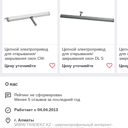
Цепной электропривод
Цепной электропривод
Цепн
для открывания/
для открывания/
для 
закрывания окон CM-
закрывания окон DL S
закр
SL/HD DC24V
350/…
DC2
Цену уточняйте
Цену уточняйте
Цен
О нас
Рейтинг не сформирован
Менее 5 отзывов за последний год
Работает с 04.04.2013
г. Алматы
WWW.TRADEKZ.KZ - широкопрофильный интернет-