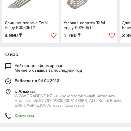
Длинная лопатка Tefal
Угловая лопатка Tefal
Длин
Enjoy K0060512
Enjoy K0260514
Bien
4 990
1 790
3 9
₸
₸
О нас
Рейтинг не сформирован
Менее 5 отзывов за последний год
Работает с 04.04.2013
г. Алматы
WWW.TRADEKZ.KZ - широкопрофильный интернет-
магазин, р/с KZ76722S000006148856, АО «Kaspi Bank»,
БИК CASPKZKA, Алматы, Казахстан
Контакты