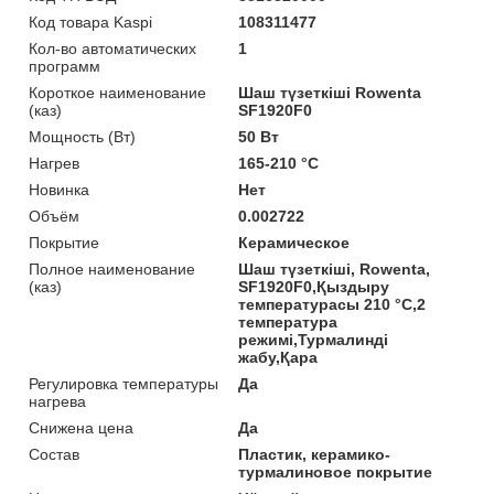
Код товара Kaspi
108311477
Кол-во автоматических
1
программ
Короткое наименование
Шаш түзеткіші Rowenta
(каз)
SF1920F0
Мощность (Bт)
50 Вт
Нагрев
165-210 °C
Новинка
Нет
Объём
0.002722
Покрытие
Керамическое
Полное наименование
Шаш түзеткіші, Rowenta,
(каз)
SF1920F0,Қыздыру
температурасы 210 °С,2
температура
режимі,Турмалинді
жабу,Қара
Регулировка температуры
Да
нагрева
Снижена цена
Да
Состав
Пластик, керамико-
турмалиновое покрытие