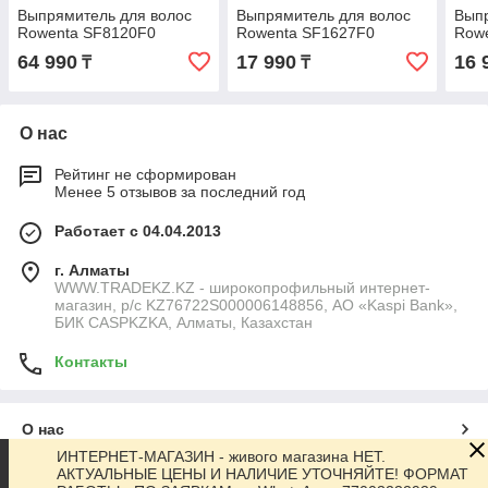
Выпрямитель для волос
Выпрямитель для волос
Выпр
Rowenta SF8120F0
Rowenta SF1627F0
Row
64 990
17 990
16 
₸
₸
О нас
Рейтинг не сформирован
Менее 5 отзывов за последний год
Работает с 04.04.2013
г. Алматы
WWW.TRADEKZ.KZ - широкопрофильный интернет-
магазин, р/с KZ76722S000006148856, АО «Kaspi Bank»,
БИК CASPKZKA, Алматы, Казахстан
Контакты
О нас
ИНТЕРНЕТ-МАГАЗИН - живого магазина НЕТ.
АКТУАЛЬНЫЕ ЦЕНЫ И НАЛИЧИЕ УТОЧНЯЙТЕ! ФОРМАТ
Контакты