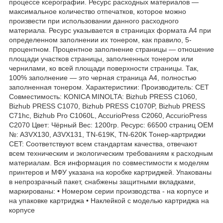
процессе ксерографии. Ресурс расходных материалов —
максимальное количество отпечатков, которое можно
произвести при использовании данного расходного
материала. Ресурс указывается в страницах формата А4 при
определенном заполнении их тонером, как правило, 5-
процентном. Процентное заполнение страницы — отношение
площади участков страницы, заполненных тонером или
чернилами, ко всей площади поверхности страницы. Так,
100% заполнение — это черная страница А4, полностью
заполненная тонером. Характеристики: Производитель: CET
Совместимость: KONICA MINOLTA: Bizhub PRESS C1060,
Bizhub PRESS C1070, Bizhub PRESS C1070P, Bizhub PRESS
C71hc, Bizhub Pro C1060L, AccurioPress C2060, AccurioPress
C2070 Цвет: Чёрный Вес: 1200гр. Ресурс: 66500 страниц OEM
№: A3VX130, A3VX131, TN-619K, TN-620K Тонер-картриджи
CET: Соответствуют всем стандартам качества, отвечают
всем техническим и экологическим требованиям к расходным
материалам. Вся информация по совместимости к моделям
принтеров и МФУ указана на коробке картриджей. Упакованы
в непрозрачный пакет, снабжены защитными вкладками,
маркированы: • Номером серии производства - на корпусе и
на упаковке картриджа • Наклейкой с моделью картриджа на
корпусе