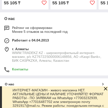
55 105
55 105
55 
₸
₸
О нас
Рейтинг не сформирован
Менее 5 отзывов за последний год
Работает с 04.04.2013
г. Алматы
WWW.TRADEKZ.KZ - широкопрофильный интернет-
магазин, р/с KZ76722S000006148856, АО «Kaspi Bank»,
БИК CASPKZKA, Алматы, Казахстан
Контакты
О нас
ИНТЕРНЕТ-МАГАЗИН - живого магазина НЕТ.
АКТУАЛЬНЫЕ ЦЕНЫ И НАЛИЧИЕ УТОЧНЯЙТЕ! ФОРМАТ
Контакты
РАБОТЫ - ПО ЗАЯВКАМ на WhatsApp +77003232939,
WhatsApp +77016487702 или электронную почту
3291917@mail.ru. Режим работы: понедельник-пятница с
Доставка и оплата