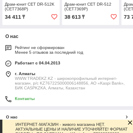
Драм-юнит CET DR-512K
Драм-юнит CET DR-512
Дра
(CET7368P)
(CET7369P)
(CE
34 411
38 613
73 
₸
₸
О нас
Рейтинг не сформирован
Менее 5 отзывов за последний год
Работает с 04.04.2013
г. Алматы
WWW.TRADEKZ.KZ - широкопрофильный интернет-
магазин, р/с KZ76722S000006148856, АО «Kaspi Bank»,
БИК CASPKZKA, Алматы, Казахстан
Контакты
О нас
ИНТЕРНЕТ-МАГАЗИН - живого магазина НЕТ.
АКТУАЛЬНЫЕ ЦЕНЫ И НАЛИЧИЕ УТОЧНЯЙТЕ! ФОРМАТ
Контакты