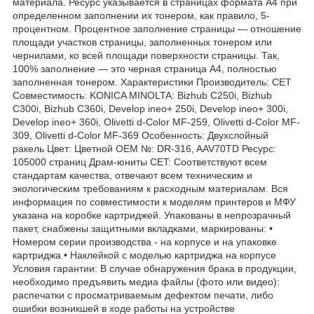
материала. Ресурс указывается в страницах формата А4 при
определенном заполнении их тонером, как правило, 5-
процентном. Процентное заполнение страницы — отношение
площади участков страницы, заполненных тонером или
чернилами, ко всей площади поверхности страницы. Так,
100% заполнение — это черная страница А4, полностью
заполненная тонером. Характеристики Производитель: CET
Совместимость: KONICA MINOLTA: Bizhub C250i, Bizhub
C300i, Bizhub C360i, Develop ineo+ 250i, Develop ineo+ 300i,
Develop ineo+ 360i, Olivetti d-Color MF-259, Olivetti d-Color MF-
309, Olivetti d-Color MF-369 Особенность: Двухслойный
ракель Цвет: Цветной OEM №: DR-316, AAV70TD Ресурс:
105000 страниц Драм-юниты CET: Соответствуют всем
стандартам качества, отвечают всем техническим и
экологическим требованиям к расходным материалам. Вся
информация по совместимости к моделям принтеров и МФУ
указана на коробке картриджей. Упакованы в непрозрачный
пакет, снабжены защитными вкладками, маркированы: •
Номером серии производства - на корпусе и на упаковке
картриджа • Наклейкой с моделью картриджа на корпусе
Условия гарантии: В случае обнаружения брака в продукции,
необходимо предъявить медиа файлы (фото или видео):
распечатки с просматриваемым дефектом печати, либо
ошибки возникшей в ходе работы на устройстве