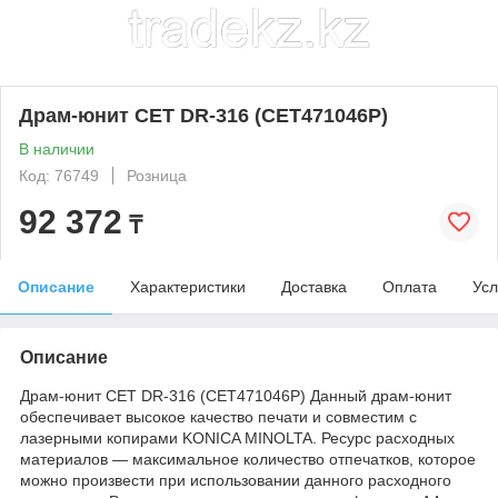
Драм-юнит CET DR-316 (CET471046P)
В наличии
Код: 76749
Розница
92 372
₸
Описание
Характеристики
Доставка
Оплата
Усл
Описание
Драм-юнит CET DR-316 (CET471046P) Данный драм-юнит
обеспечивает высокое качество печати и совместим с
лазерными копирами KONICA MINOLTA. Ресурс расходных
материалов — максимальное количество отпечатков, которое
можно произвести при использовании данного расходного