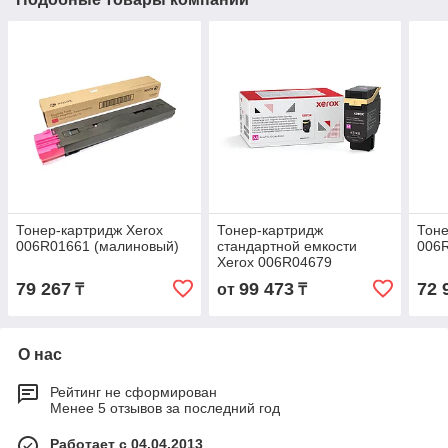
Тонер-картридж Xerox
Тонер-картридж
Тоне
006R01661 (малиновый)
стандартной емкости
006
Xerox 006R04679
(малиновый)
79 267
99 473
72 
₸
от
₸
О нас
Рейтинг не сформирован
Менее 5 отзывов за последний год
Работает с 04.04.2013