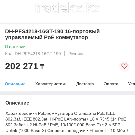
DH-PFS4218-16GT-190 16-портовый
управляемый PoE коммутатор
В наличии
Код: DH-PFS4218-16GT-190
Розница
202 271
₸
Описание
Характеристики
Доставка
Оплата
Усл
Описание
Характеристики PoE-коммутатора Стандарты PoE IEEE
802.3af, IEEE 802.3at, Hi-PoE LAN-порты • 16 × RJ45 (14 PoE
802.3af/at + 2 Hi-PoE / PoE, 10/100/1000 Base-T) • 2 × SFP
Uplink (1000 Base-X) Скорость передачи • Ethernet – 10 Мбит/