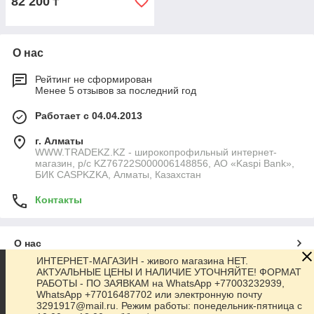
82 200
₸
О нас
Рейтинг не сформирован
Менее 5 отзывов за последний год
Работает с 04.04.2013
г. Алматы
WWW.TRADEKZ.KZ - широкопрофильный интернет-
магазин, р/с KZ76722S000006148856, АО «Kaspi Bank»,
БИК CASPKZKA, Алматы, Казахстан
Контакты
О нас
ИНТЕРНЕТ-МАГАЗИН - живого магазина НЕТ.
АКТУАЛЬНЫЕ ЦЕНЫ И НАЛИЧИЕ УТОЧНЯЙТЕ! ФОРМАТ
Контакты
РАБОТЫ - ПО ЗАЯВКАМ на WhatsApp +77003232939,
WhatsApp +77016487702 или электронную почту
3291917@mail.ru. Режим работы: понедельник-пятница с
Доставка и оплата