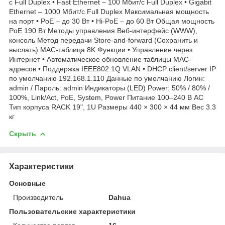
с Full Duplex • Fast Ethernet – 100 Мбит/с Full Duplex • Gigabit
Ethernet – 1000 Мбит/с Full Duplex Максимальная мощность
на порт • PoE – до 30 Вт • Hi-PoE – до 60 Вт Общая мощность
PoE 190 Вт Методы управления Веб-интерфейс (WWW),
консоль Метод передачи Store-and-forward (Сохранить и
выслать) MAC-таблица 8K Функции • Управление через
Интернет • Автоматическое обновление таблицы MAC-
адресов • Поддержка IEEE802.1Q VLAN • DHCP client/server IP
по умолчанию 192.168.1.110 Данные по умолчанию Логин:
admin / Пароль: admin Индикаторы (LED) Power: 50% / 80% /
100%, Link/Act, PoE, System, Power Питание 100–240 В AC
Тип корпуса RACK 19", 1U Размеры 440 × 300 × 44 мм Вес 3.3
кг
Скрыть
Характеристики
Основные
Производитель
Dahua
Пользовательские характеристики