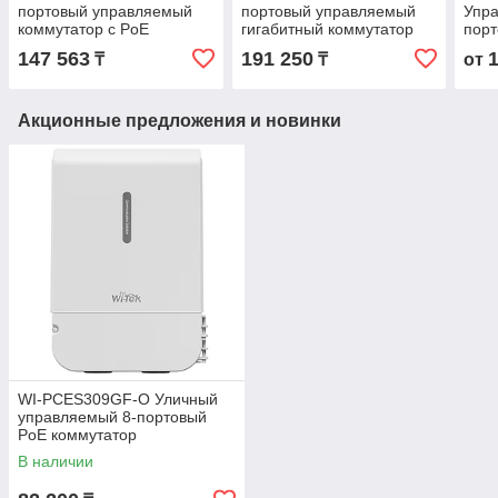
портовый управляемый
портовый управляемый
Упр
коммутатор с PoE
гигабитный коммутатор
порт
PoE
РоЕ-
147 563
191 250
₸
₸
от
Акционные предложения и новинки
WI-PCES309GF-O Уличный
управляемый 8-портовый
PoE коммутатор
В наличии