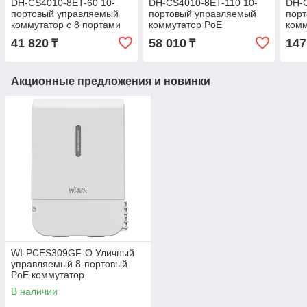
DH-CS4010-8ET-60 10-
DH-CS4010-8ET-110 10-
DH-C
портовый управляемый
портовый управляемый
пор
коммутатор с 8 портами
коммутатор PoE
комм
PoE
41 820
58 010
147
₸
₸
Акционные предложения и новинки
WI-PCES309GF-O Уличный
управляемый 8-портовый
PoE коммутатор
В наличии