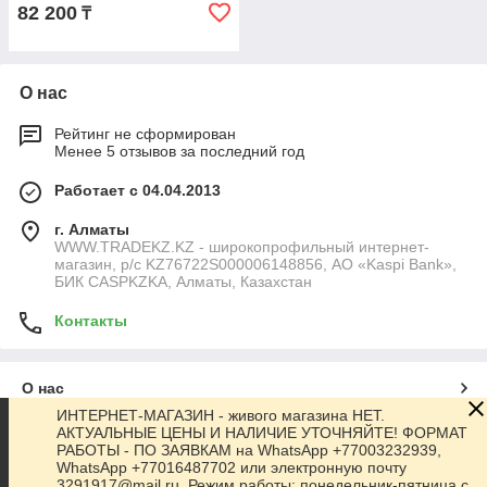
82 200
₸
О нас
Рейтинг не сформирован
Менее 5 отзывов за последний год
Работает с 04.04.2013
г. Алматы
WWW.TRADEKZ.KZ - широкопрофильный интернет-
магазин, р/с KZ76722S000006148856, АО «Kaspi Bank»,
БИК CASPKZKA, Алматы, Казахстан
Контакты
О нас
ИНТЕРНЕТ-МАГАЗИН - живого магазина НЕТ.
АКТУАЛЬНЫЕ ЦЕНЫ И НАЛИЧИЕ УТОЧНЯЙТЕ! ФОРМАТ
Контакты
РАБОТЫ - ПО ЗАЯВКАМ на WhatsApp +77003232939,
WhatsApp +77016487702 или электронную почту
3291917@mail.ru. Режим работы: понедельник-пятница с