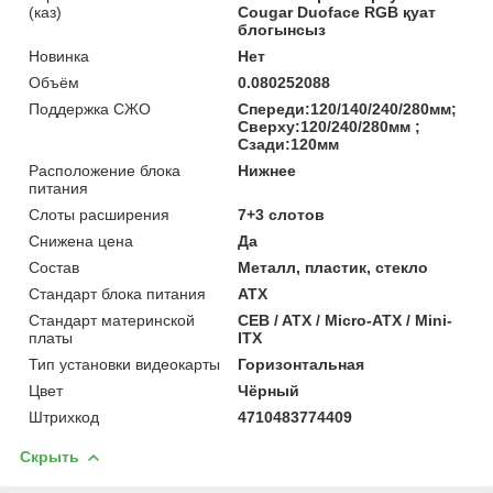
(каз)
Cougar Duoface RGB қуат
блогынсыз
Новинка
Нет
Объём
0.080252088
Поддержка СЖО
Спереди:120/140/240/280мм;
Сверху:120/240/280мм ;
Сзади:120мм
Расположение блока
Нижнее
питания
Слоты расширения
7+3 слотов
Снижена цена
Да
Состав
Металл, пластик, стекло
Стандарт блока питания
ATX
Стандарт материнской
CEB / ATX / Micro-ATX / Mini-
платы
ITX
Тип установки видеокарты
Горизонтальная
Цвет
Чёрный
Штрихкод
4710483774409
Скрыть