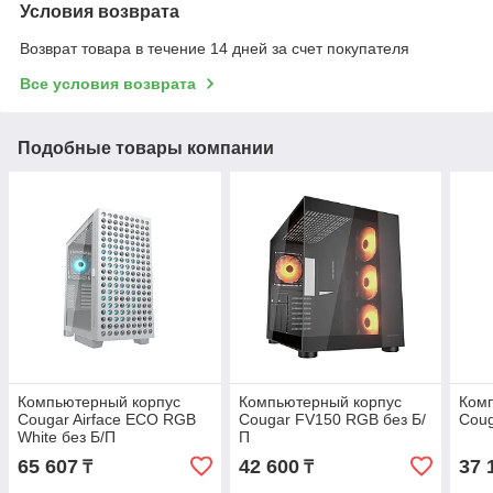
Условия возврата
Возврат товара в течение 14 дней за счет покупателя
Все условия возврата
Подобные товары компании
Компьютерный корпус
Компьютерный корпус
Ком
Cougar Airface ECO RGB
Cougar FV150 RGB без Б/
Coug
White без Б/П
П
65 607
42 600
37 
₸
₸