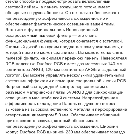
стекла способна продемонстрировать великолепный
световой пейзаж, а панель воздушного потока имеет
обширные воздухозаборники. Он не только обеспечивает
непревзойденную эффективность охлаждения, но и
обеспечивает фантастическое освещение вашей темы.
Эстетика и функциональность Инновационный
быстросъемный пылевой фильтр — это очень
функциональная функция, которая сочетается с эстетикой.
Стильный дизайн по краям предлагает вам уникальность, с
которой никто не может сравниться. Вы можете легко снять
пылевой фильтр, не снимая переднюю панель. Невероятная
RGB-подсветка Duoface RGB имеет два массивных 140-мм
вентилятора ARGB, 120-мм вентилятор ARGB и выделенный
логотип. Вы можете управлять несколькими удивительными
световыми эффектами с помощью специальной кнопки RGB.
Встроенный светодиодный контроллер совместим с
разъемом материнской платы 5V ARGB для синхронизации
освещения в масштабе всей системы. Непревзойденная
эффективность охлаждения Панель воздушного потока
выкована из высококачественного металла и перфорирована
отверстиями диаметром 5,0 мм. Обеспечивает обширный
приток свежего воздуха, который обеспечивает
непревзойденную эффективность охлаждения. Широкий
корпус Duoface RGB шириной 230 мм обеспечивает гораздо