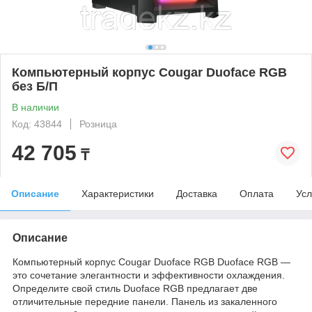
Компьютерный корпус Cougar Duoface RGB
без Б/П
В наличии
Код: 43844
Розница
42 705
₸
Описание
Характеристики
Доставка
Оплата
Усл
Описание
Компьютерный корпус Cougar Duoface RGB Duoface RGB —
это сочетание элегантности и эффективности охлаждения.
Определите свой стиль Duoface RGB предлагает две
отличительные передние панели. Панель из закаленного