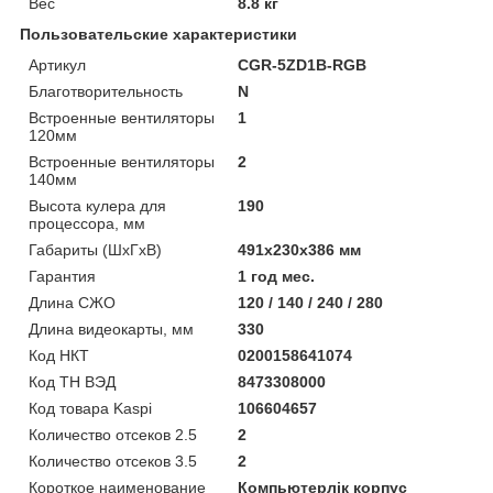
Вес
8.8 кг
Пользовательские характеристики
Артикул
CGR-5ZD1B-RGB
Благотворительность
N
Встроенные вентиляторы
1
120мм
Встроенные вентиляторы
2
140мм
Высота кулера для
190
процессора, мм
Габариты (ШхГхВ)
491x230x386 мм
Гарантия
1 год мес.
Длина СЖО
120 / 140 / 240 / 280
Длина видеокарты, мм
330
Код НКТ
0200158641074
Код ТН ВЭД
8473308000
Код товара Kaspi
106604657
Количество отсеков 2.5
2
Количество отсеков 3.5
2
Короткое наименование
Компьютерлік корпус