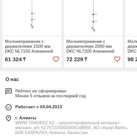
Молниеприемник с
Молниеприемник с
Мол
держателями 1500 мм
держателями 2000 мм
дер
DKC NL7150 Алюминий
DKC NL7200 Алюминий
DKC
61 324
72 229
98 
₸
₸
О нас
Рейтинг не сформирован
Менее 5 отзывов за последний год
Работает с 04.04.2013
г. Алматы
WWW.TRADEKZ.KZ - широкопрофильный интернет-
магазин, р/с KZ76722S000006148856, АО «Kaspi Bank»,
БИК CASPKZKA, Алматы, Казахстан