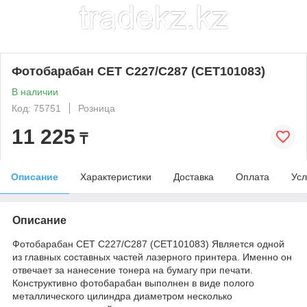
Фотобарабан CET C227/C287 (CET101083)
В наличии
Код: 75751
Розница
11 225
₸
Описание
Характеристики
Доставка
Оплата
Усл
Описание
Фотобарабан CET C227/C287 (CET101083) Является одной
из главных составных частей лазерного принтера. Именно он
отвечает за нанесение тонера на бумагу при печати.
Конструктивно фотобарабан выполнен в виде полого
металлического цилиндра диаметром несколько