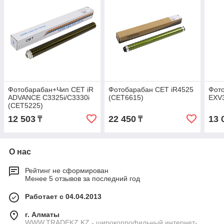
Фотобарабан+Чип CET iR
Фотобарабан CET iR4525
Фот
ADVANCE C3325i/C3330i
(CET6615)
EXV3
(CET5225)
12 503
22 450
13 
₸
₸
О нас
Рейтинг не сформирован
Менее 5 отзывов за последний год
Работает с 04.04.2013
г. Алматы
WWW.TRADEKZ.KZ - широкопрофильный интернет-