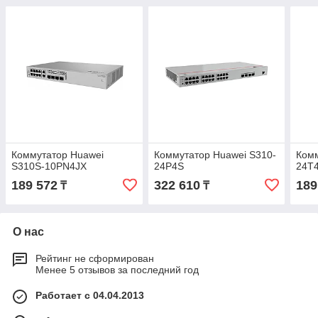
Коммутатор Huawei
Коммутатор Huawei S310-
Комм
S310S-10PN4JX
24P4S
24T
189 572
322 610
189
₸
₸
О нас
Рейтинг не сформирован
Менее 5 отзывов за последний год
Работает с 04.04.2013