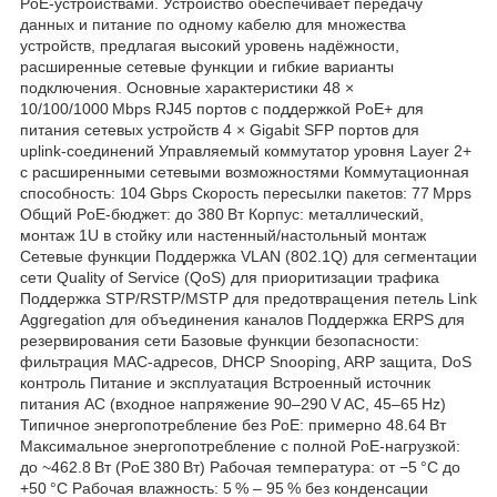
PoE‑устройствами. Устройство обеспечивает передачу
данных и питание по одному кабелю для множества
устройств, предлагая высокий уровень надёжности,
расширенные сетевые функции и гибкие варианты
подключения. Основные характеристики 48 ×
10/100/1000 Mbps RJ45 портов с поддержкой PoE+ для
питания сетевых устройств 4 × Gigabit SFP портов для
uplink‑соединений Управляемый коммутатор уровня Layer 2+
с расширенными сетевыми возможностями Коммутационная
способность: 104 Gbps Скорость пересылки пакетов: 77 Mpps
Общий PoE‑бюджет: до 380 Вт Корпус: металлический,
монтаж 1U в стойку или настенный/настольный монтаж
Сетевые функции Поддержка VLAN (802.1Q) для сегментации
сети Quality of Service (QoS) для приоритизации трафика
Поддержка STP/RSTP/MSTP для предотвращения петель Link
Aggregation для объединения каналов Поддержка ERPS для
резервирования сети Базовые функции безопасности:
фильтрация MAC‑адресов, DHCP Snooping, ARP защита, DoS
контроль Питание и эксплуатация Встроенный источник
питания AC (входное напряжение 90–290 V AC, 45–65 Hz)
Типичное энергопотребление без PoE: примерно 48.64 Вт
Максимальное энергопотребление с полной PoE‑нагрузкой:
до ~462.8 Вт (PoE 380 Вт) Рабочая температура: от −5 °C до
+50 °C Рабочая влажность: 5 % – 95 % без конденсации