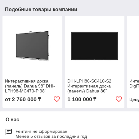
Подобные товары компании
Интерактивная доска
DHI-LPH86-SC410-S2
Инте
(панель) Dahua 98" DHI-
Интерактивная доска
Digi
LPH98-MC470-P 98"
(панель) Dahua 86"
2 760 000
1 100 000
от
₸
₸
Цен
О нас
Рейтинг не сформирован
Менее 5 отзывов за последний год