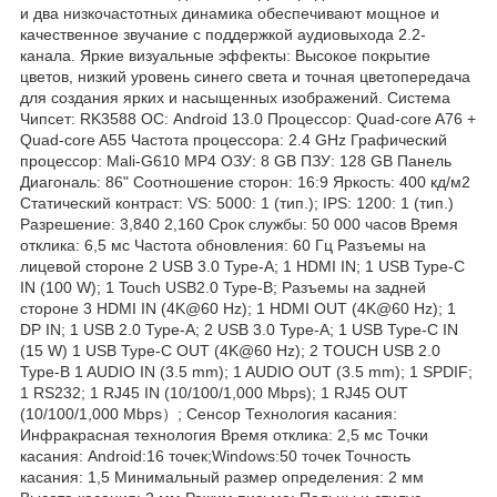
и два низкочастотных динамика обеспечивают мощное и
качественное звучание с поддержкой аудиовыхода 2.2-
канала. Яркие визуальные эффекты: Высокое покрытие
цветов, низкий уровень синего света и точная цветопередача
для создания ярких и насыщенных изображений. Система
Чипсет: RK3588 ОС: Android 13.0 Процессор: Quad-core A76 +
Quad-core A55 Частота процессора: 2.4 GHz Графический
процессор: Mali-G610 MP4 ОЗУ: 8 GB ПЗУ: 128 GB Панель
Диагональ: 86" Соотношение сторон: 16:9 Яркость: 400 кд/м2
Статический контраст: VS: 5000: 1 (тип.); IPS: 1200: 1 (тип.)
Разрешение: 3,840 2,160 Срок службы: 50 000 часов Время
отклика: 6,5 мс Частота обновления: 60 Гц Разъемы на
лицевой стороне 2 USB 3.0 Type-A; 1 HDMI IN; 1 USB Type-C
IN (100 W); 1 Touch USB2.0 Type-B; Разъемы на задней
стороне 3 HDMI IN (4K@60 Hz); 1 HDMI OUT (4K@60 Hz); 1
DP IN; 1 USB 2.0 Type-A; 2 USB 3.0 Type-A; 1 USB Type-C IN
(15 W) 1 USB Type-C OUT (4K@60 Hz); 2 TOUCH USB 2.0
Type-B 1 AUDIO IN (3.5 mm); 1 AUDIO OUT (3.5 mm); 1 SPDIF;
1 RS232; 1 RJ45 IN (10/100/1,000 Mbps); 1 RJ45 OUT
(10/100/1,000 Mbps）; Сенсор Технология касания:
Инфракрасная технология Время отклика: 2,5 мс Точки
касания: Android:16 точек;Windows:50 точек Точность
касания: 1,5 Минимальный размер определения: 2 мм