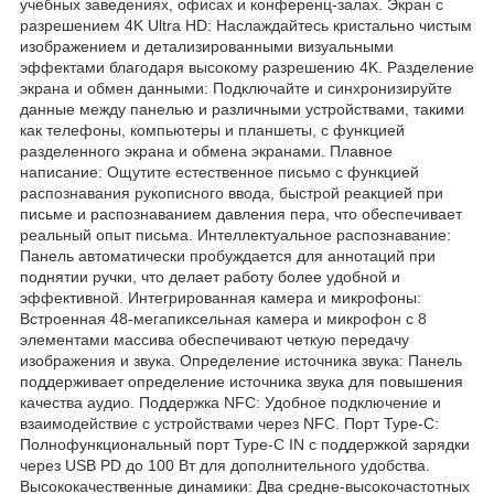
учебных заведениях, офисах и конференц-залах. Экран с
разрешением 4K Ultra HD: Наслаждайтесь кристально чистым
изображением и детализированными визуальными
эффектами благодаря высокому разрешению 4K. Разделение
экрана и обмен данными: Подключайте и синхронизируйте
данные между панелью и различными устройствами, такими
как телефоны, компьютеры и планшеты, с функцией
разделенного экрана и обмена экранами. Плавное
написание: Ощутите естественное письмо с функцией
распознавания рукописного ввода, быстрой реакцией при
письме и распознаванием давления пера, что обеспечивает
реальный опыт письма. Интеллектуальное распознавание:
Панель автоматически пробуждается для аннотаций при
поднятии ручки, что делает работу более удобной и
эффективной. Интегрированная камера и микрофоны:
Встроенная 48-мегапиксельная камера и микрофон с 8
элементами массива обеспечивают четкую передачу
изображения и звука. Определение источника звука: Панель
поддерживает определение источника звука для повышения
качества аудио. Поддержка NFC: Удобное подключение и
взаимодействие с устройствами через NFC. Порт Type-C:
Полнофункциональный порт Type-C IN с поддержкой зарядки
через USB PD до 100 Вт для дополнительного удобства.
Высококачественные динамики: Два средне-высокочастотных