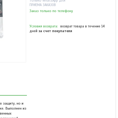
ТОЛЬКО WhatsApp ДЛЯ
ПРИЕМА ЗАКАЗОВ
Заказ только по телефону
возврат товара в течение 14
дней
за счет покупателя
Чехол для телефона XG
XG-HS190 для Redmi
13C/POCO C65 ТПУ Черный
В наличии
1 190 ₸
ю защиту, но и
ке. Выполнен из
твенных