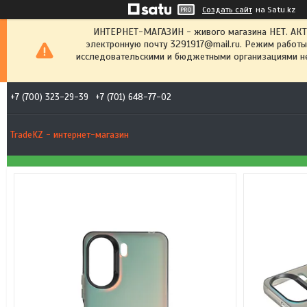
Создать сайт
на Satu.kz
ИНТЕРНЕТ-МАГАЗИН - живого магазина НЕТ. АК
электронную почту 3291917@mail.ru. Режим работы
исследовательскими и бюджетными организациями не
+7 (700) 323-29-39
+7 (701) 648-77-02
TradeKZ - интернет-магазин