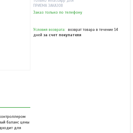
ТОЛЬКО WhatsApp ДЛЯ
ПРИЕМА ЗАКАЗОВ
Заказ только по телефону
возврат товара в течение 14
дней
за счет покупателя
Твердотельный
накопитель SSD Patriot
P220 256GB SATA III
В наличии
39 000 ₸
 контроллером
ный баланс цены
одходит для