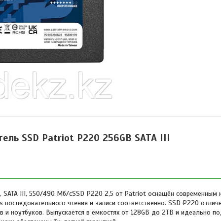
ель SSD Patriot P220 256GB SATA III
 SATA III, 550/490 Мб/сSSD P220 2,5 от Patriot оснащён современным
/s последовательного чтения и записи соответственно. SSD P220 отлич
в и ноутбуков. Выпускается в емкостях от 128GB до 2TB и идеально п