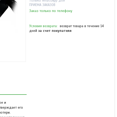
ТОЛЬКО WhatsApp ДЛЯ
ПРИЕМА ЗАКАЗОВ
Заказ только по телефону
возврат товара в течение 14
дней
за счет покупателя
Блок питания 1STPLAYER
DK PREMIUM 700W
Bronze
В наличии
29 900 ₸
ое и
тверждает его
отери.