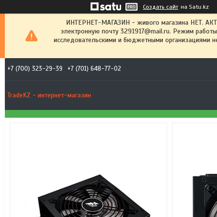
Создать сайт
на Satu.kz
ИНТЕРНЕТ-МАГАЗИН - живого магазина НЕТ. АК
электронную почту 3291917@mail.ru. Режим работы
исследовательскими и бюджетными организациями не
+7 (700) 323-29-39
+7 (701) 648-77-02
TradeKZ - интернет-магазин