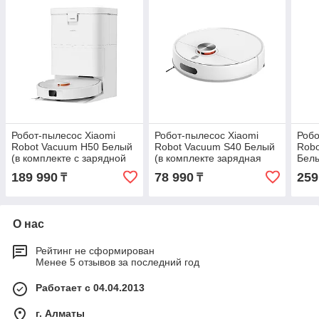
Робот-пылесос Xiaomi
Робот-пылесос Xiaomi
Робо
Robot Vacuum H50 Белый
Robot Vacuum S40 Белый
Robo
(в комплекте с зарядной
(в комплекте зарядная
Белы
станцией OV43-JZGL)
станция OV81CDZ)
заря
189 990
78 990
259
₸
₸
JZG
О нас
Рейтинг не сформирован
Менее 5 отзывов за последний год
Работает с 04.04.2013
г. Алматы