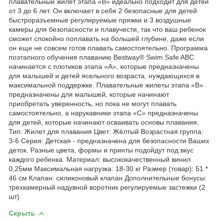
плавательный жилет этапа «B» идеально подходит для детей
от 3 до 6 лет. Он включает в себя 2 безопасные для детей
быстроразъемные регулируемые пряжки и 3 воздушные
камеры для безопасности и плавучести, так что ваш ребенок
сможет спокойно поплавать на большей глубине, даже если
он еще не совсем готов плавать самостоятельно. Программа
поэтапного обучения плаванию Bestway® Swim Safe ABC
начинается с плотиков этапа «A», которые предназначены
для малышей и детей ясельного возраста, нуждающихся в
максимальной поддержке. Плавательные жилеты этапа «B»
предназначены для малышей, которые начинают
приобретать уверенность, но пока не могут плавать
самостоятельно, а нарукавники этапа «C» предназначены
для детей, которые начинают осваивать основы плавания.
Тип: Жилет для плавания Цвет: Жёлтый Возрастная группа:
3-6 Серия: Детская - предназначена для безопасности Ваших
деток. Разные цвета, формы и принты подойдут под вкус
каждого ребенка. Материал: высококачественный винил
0,25мм Максимальная нагрузка: 18-30 кг Размер (товар): 51 *
46 см Клапан: силиконовый клапан Дополнительные бонусы:
трехкамерный надувной воротник регулируемые застежки (2
шт)
Скрыть