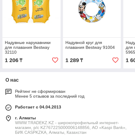
Надувные нарукавники
Надувной круг для
Наду
для плавания Bestway
плавания Bestway 91004
для 
32110
596
1 206
1 289
1 6
₸
₸
О нас
Рейтинг не сформирован
Менее 5 отзывов за последний год
Работает с 04.04.2013
г. Алматы
WWW.TRADEKZ.KZ - широкопрофильный интернет-
магазин, р/с KZ76722S000006148856, АО «Kaspi Bank»,
БИК CASPKZKA, Алматы, Казахстан