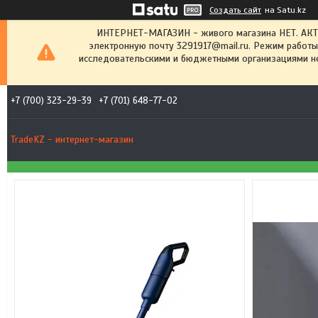
Создать сайт
на Satu.kz
ИНТЕРНЕТ-МАГАЗИН - живого магазина НЕТ. АК
электронную почту 3291917@mail.ru. Режим работы
исследовательскими и бюджетными организациями не
+7 (700) 323-29-39
+7 (701) 648-77-02
TradeKZ - интернет-магазин