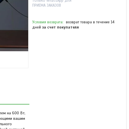
ТОЛЬКО WhatsApp ДЛЯ
ПРИЕМА ЗАКАЗОВ
возврат товара в течение 14
дней
за счет покупателя
Проводной вертикальный
пылесос Deerma DX1000W
Синий
Нет в наличии
21 990 ₸
ем на 600 Вт,
чающими вашим
льного