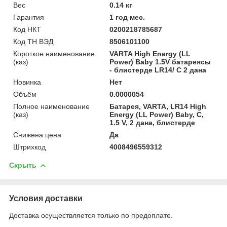
Вес
0.14 кг
Гарантия
1 год мес.
Код НКТ
0200218785687
Код ТН ВЭД
8506101100
Короткое наименование
VARTA High Energy (LL
(каз)
Power) Baby 1.5V батареясы
- блистерде LR14/ C 2 дана
Новинка
Нет
Объём
0.0000054
Полное наименование
Батарея, VARTA, LR14 High
(каз)
Energy (LL Power) Baby, C,
1.5 V, 2 дана, блистерде
Снижена цена
Да
Штрихкод
4008496559312
Скрыть
Условия доставки
Доставка осуществляется только по предоплате.