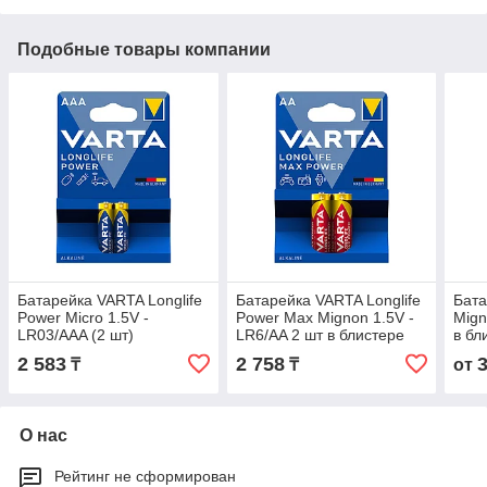
Подобные товары компании
Батарейка VARTA Longlife
Батарейка VARTA Longlife
Бата
Power Micro 1.5V -
Power Max Mignon 1.5V -
Mign
LR03/AAA (2 шт)
LR6/AA 2 шт в блистере
в бл
2 583
2 758
₸
₸
от
О нас
Рейтинг не сформирован