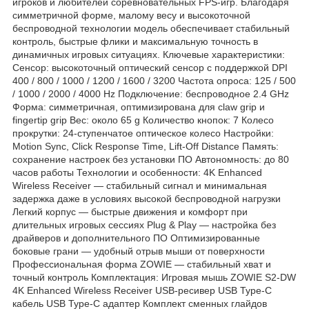
игроков и любителей соревновательных FPS-игр. Благодаря
симметричной форме, малому весу и высокоточной
беспроводной технологии модель обеспечивает стабильный
контроль, быстрые флики и максимальную точность в
динамичных игровых ситуациях. Ключевые характеристики:
Сенсор: высокоточный оптический сенсор с поддержкой DPI
400 / 800 / 1000 / 1200 / 1600 / 3200 Частота опроса: 125 / 500
/ 1000 / 2000 / 4000 Hz Подключение: беспроводное 2.4 GHz
Форма: симметричная, оптимизирована для claw grip и
fingertip grip Вес: около 65 g Количество кнопок: 7 Колесо
прокрутки: 24-ступенчатое оптическое колесо Настройки:
Motion Sync, Click Response Time, Lift-Off Distance Память:
сохранение настроек без установки ПО Автономность: до 80
часов работы Технологии и особенности: 4K Enhanced
Wireless Receiver — стабильный сигнал и минимальная
задержка даже в условиях высокой беспроводной нагрузки
Легкий корпус — быстрые движения и комфорт при
длительных игровых сессиях Plug & Play — настройка без
драйверов и дополнительного ПО Оптимизированные
боковые грани — удобный отрыв мыши от поверхности
Профессиональная форма ZOWIE — стабильный хват и
точный контроль Комплектация: Игровая мышь ZOWIE S2-DW
4K Enhanced Wireless Receiver USB-ресивер USB Type-C
кабель USB Type-C адаптер Комплект сменных глайдов