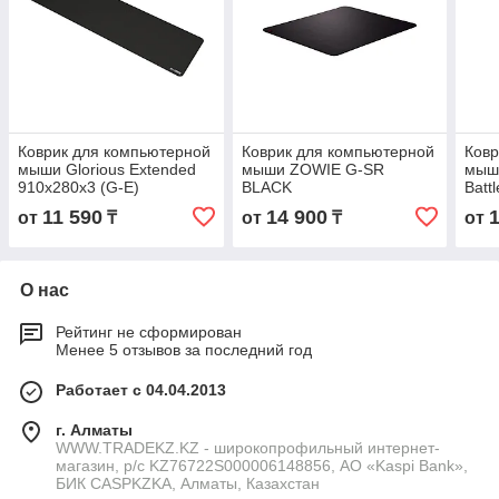
Коврик для компьютерной
Коврик для компьютерной
Ковр
мыши Glorious Extended
мыши ZOWIE G-SR
мыши
910x280x3 (G-E)
BLACK
Batt
11 590
14 900
от
₸
от
₸
от
О нас
Рейтинг не сформирован
Менее 5 отзывов за последний год
Работает с 04.04.2013
г. Алматы
WWW.TRADEKZ.KZ - широкопрофильный интернет-
магазин, р/с KZ76722S000006148856, АО «Kaspi Bank»,
БИК CASPKZKA, Алматы, Казахстан