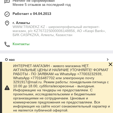
Рейтинг не сформирован
Менее 5 отзывов за последний год
Работает с 04.04.2013
г. Алматы
WWW.TRADEKZ.KZ - широкопрофильный интернет-
магазин, р/с KZ76722S000006148856, АО «Kaspi Bank»,
БИК CASPKZKA, Алматы, Казахстан
Контакты
О нас
ИНТЕРНЕТ-МАГАЗИН - живого магазина НЕТ.
АКТУАЛЬНЫЕ ЦЕНЫ И НАЛИЧИЕ УТОЧНЯЙТЕ! ФОРМАТ
Контакты
РАБОТЫ - ПО ЗАЯВКАМ на WhatsApp +77003232939,
WhatsApp +77016487702 или электронную почту
3291917@mail.ru. Режим работы: понедельник-пятница с
Доставка и оплата
10.00 до 18.00, суббота/воскресенье - выходные.
Информацию на тендеры не предоставляем. С
проектными, исследовательскими и бюджетными
Полная версия сайта
организациями не сотрудничаем. Ценовые и
коммерческие предложения не предоставляем. Вся
информация на сайте носит ознакомительный характер и
Сайт создан на маркетплейсе
Satu.kz
не является публичной офертой.