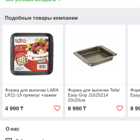
Подобные товары компании
Форма для выпечки LARA
Форма для выпечки Tefal
Форм
LR11-19 прямоуг +зажим
Easy Grip J1625214
Easy
20х20см
4 990
8 990
8 9
₸
₸
О нас