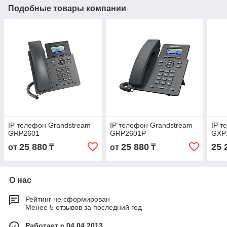
Подобные товары компании
IP телефон Grandstream
IP телефон Grandstream
IP т
GRP2601
GRP2601P
GXP
25 880
25 880
25 
от
₸
от
₸
О нас
Рейтинг не сформирован
Менее 5 отзывов за последний год
Работает с 04.04.2013