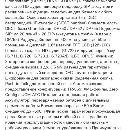
Grandstream (DP750, DP752 и DP755) и сочетает высокое
качество HD‑аудио, широкую поддержку SIP‑аккаунтов и
расширенные функции телефонии для бизнеса любого
масштаба. Основные характеристики Тип: DECT
беспроводной IP‑телефон (DECT handset) Совместимость:
DECT‑базы Grandstream DP750 / DP752 / DP755 Поддержка
SIP: до 20 линий и 20 SIP‑аккаунтов на трубку (в паре с
DP755) Радиус действия: до 400 м на улице, до 50 м в
помещении Дисплей: 1.8″ цветной TFT LCD (128×160)
Голосовые кодеки: HD‑аудио (G.722) и другие через базу
(G.711, G.726, G.723.1, G.729A/B, iLBC, OPUS) Функции:
3‑сторонняя конференция, перевод, удержание, автоответ,
ожидание вызова и др. 3.5 мм разъём для гарнитуры и
полно‑дуплексный спикерфон DECT‑аутентификация и
шифрование для безопасной связи Выделенная кнопка
Push‑to‑Talk для мгновенной связи Автоматическое
предоставление конфигураций: TR‑069, XML‑файлы, Zero
Config с UCM‑АТС Питание и автономная работа
Аккумулятор: перезаряжаемая батарея с длительным
временем работы Время разговора: до ~50 ч Время
ожидания: до ~500 ч Физические параметры и окружающая
среда Компактные размеры и лёгкий вес — удобство
ношения и эксплуатации Устойчивость к стандартным
рабочим условиям (температура/влажность) Преимущества