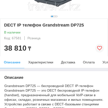
DECT IP телефон Grandstream DP725
В наличии
Код: 67581
Розница
38 810
₸
Описание
Характеристики
Доставка
Оплата
Усл
Описание
Grandstream DP725 — беспроводной DECT IP‑телефон
Grandstream DP725 — это DECT беспроводной IP‑телефон
(handset), предназначенный для мобильной VoIP‑связи в
офисах, складах, розничных магазинах и жилых помещениях.
Устройство работает в связке с DECT‑базовыми станциями