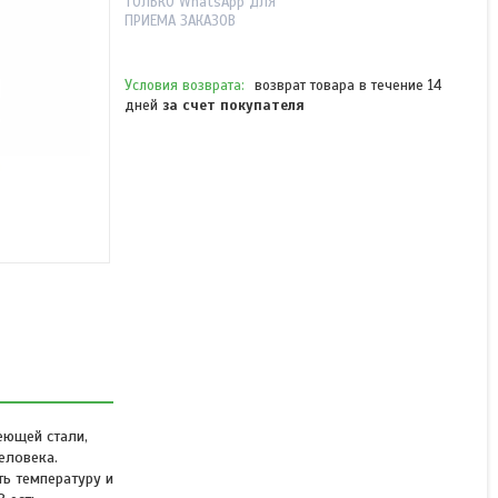
ТОЛЬКО WhatsApp ДЛЯ
ПРИЕМА ЗАКАЗОВ
возврат товара в течение 14
дней
за счет покупателя
Ланч-бокс Kitfort КТ-1218
Нет в наличии
7 390 ₸
еющей стали,
еловека.
ть температуру и