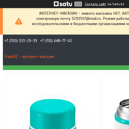
Создать сайт
на Satu.kz
ИНТЕРНЕТ-МАГАЗИН - живого магазина НЕТ. АК
электронную почту 3291917@mail.ru. Режим работы
исследовательскими и бюджетными организациями не
+7 (700) 323-29-39
+7 (701) 648-77-02
TradeKZ - интернет-магазин