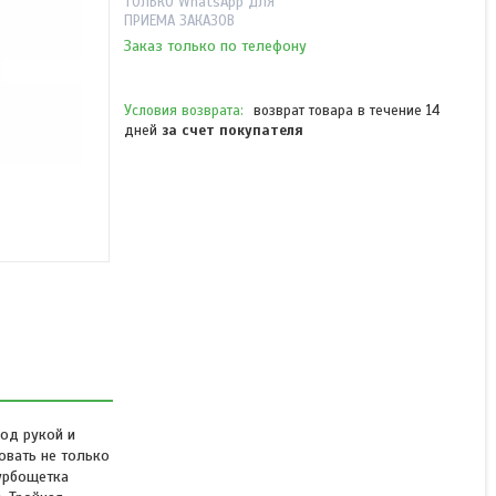
ТОЛЬКО WhatsApp ДЛЯ
ПРИЕМА ЗАКАЗОВ
Заказ только по телефону
возврат товара в течение 14
дней
за счет покупателя
Беспроводной
вертикальный пылесос
Kitfort КТ-541-1 "2 в 1"
синий
В наличии
62 490 ₸
под рукой и
овать не только
турбощетка