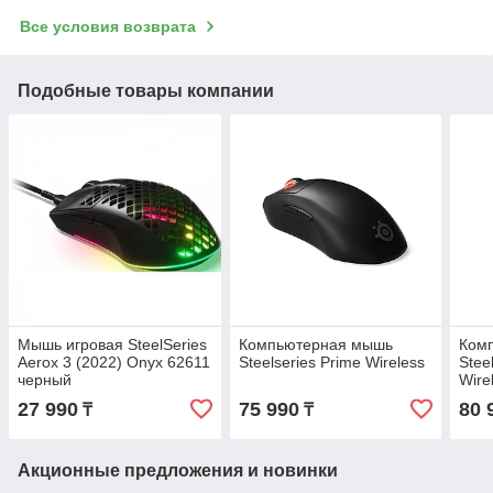
Все условия возврата
Подобные товары компании
Мышь игровая SteelSeries
Компьютерная мышь
Ком
Aerox 3 (2022) Onyx 62611
Steelseries Prime Wireless
Stee
черный
Wire
27 990
75 990
80 
₸
₸
Акционные предложения и новинки