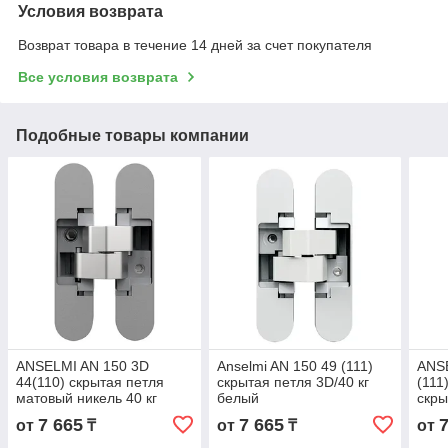
Условия возврата
Возврат товара в течение 14 дней за счет покупателя
Все условия возврата
Подобные товары компании
ANSELMI AN 150 3D
Anselmi AN 150 49 (111)
ANSE
44(110) скрытая петля
скрытая петля 3D/40 кг
(111
матовый никель 40 кг
белый
скры
бел
7 665
7 665
от
₸
от
₸
от