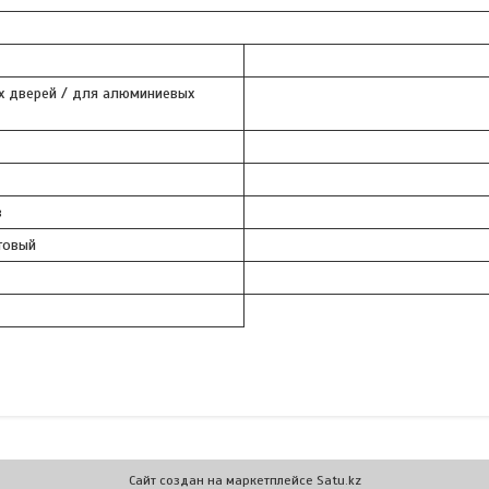
х дверей / для алюминиевых
в
товый
Сайт создан на маркетплейсе
Satu.kz