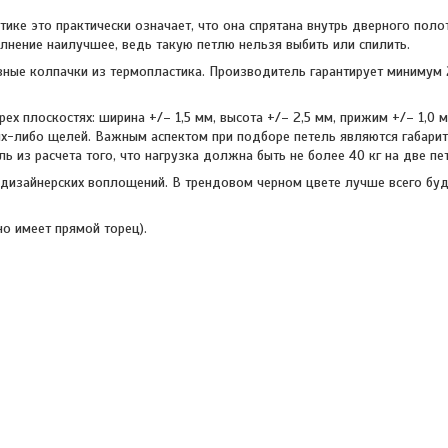
ике это практически означает, что она спрятана внутрь дверного полот
полнение наилучшее, ведь такую петлю нельзя выбить или спилить.
ивные колпачки из термопластика. Производитель гарантирует минимум
 плоскостях: ширина +/– 1,5 мм, высота +/– 2,5 мм, прижим +/– 1,0 м
их-либо щелей. Важным аспектом при подборе петель являются габарит
ь из расчета того, что нагрузка должна быть не более 40 кг на две пе
 дизайнерских воплощений. В трендовом черном цвете лучше всего бу
о имеет прямой торец).