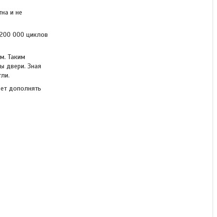
на и не
 200 000 циклов
м. Таким
ы двери. Зная
тли.
дет дополнять