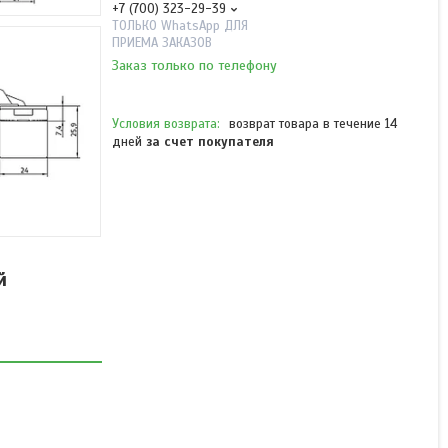
+7 (700) 323-29-39
ТОЛЬКО WhatsApp ДЛЯ
ПРИЕМА ЗАКАЗОВ
Заказ только по телефону
возврат товара в течение 14
дней
за счет покупателя
ANSELMI AN 140 3D 49
(111) дверная петля для
скрытого монтажа до 40
й
кг. белый
В наличии
от 7 665 ₸