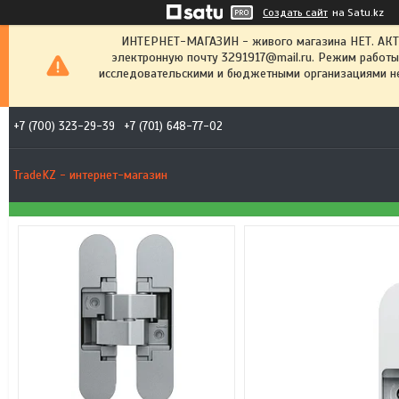
Создать сайт
на Satu.kz
ИНТЕРНЕТ-МАГАЗИН - живого магазина НЕТ. АК
электронную почту 3291917@mail.ru. Режим работы
исследовательскими и бюджетными организациями не
+7 (700) 323-29-39
+7 (701) 648-77-02
TradeKZ - интернет-магазин