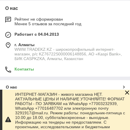
О нас
Рейтинг не сформирован
Менее 5 отзывов за последний год
Работает с 04.04.2013
г. Алматы
WWW.TRADEKZ.KZ - широкопрофильный интернет-
магазин, р/с KZ76722S000006148856, АО «Kaspi Bank»,
БИК CASPKZKA, Алматы, Казахстан
Контакты
О нас
ИНТЕРНЕТ-МАГАЗИН - живого магазина НЕТ.
АКТУАЛЬНЫЕ ЦЕНЫ И НАЛИЧИЕ УТОЧНЯЙТЕ! ФОРМАТ
Контакты
РАБОТЫ - ПО ЗАЯВКАМ на WhatsApp +77003232939,
WhatsApp +77016487702 или электронную почту
3291917@mail.ru. Режим работы: понедельник-пятница с
Доставка и оплата
10.00 до 18.00, суббота/воскресенье - выходные.
Информацию на тендеры не предоставляем. С
проектными, исследовательскими и бюджетными
Полная версия сайта