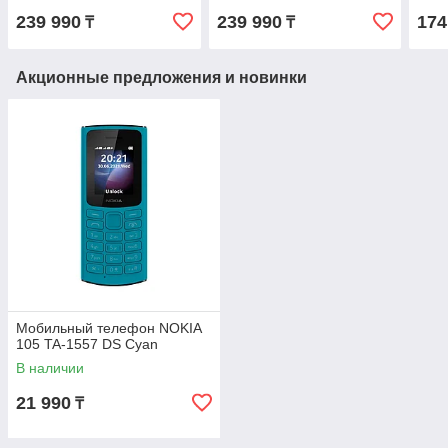
Brown
Whit
239 990
239 990
174
₸
₸
Акционные предложения и новинки
Мобильный телефон NOKIA
105 TA-1557 DS Cyan
В наличии
21 990
₸