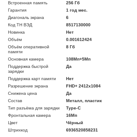
Встроенная память
256 Гб
Гарантия
1 год мес.
Диагональ экрана
6
Код ТН ВЭД
8517130000
Новинка
Нет
Объём
0.001612424
Объём оперативной
8 Гб
памяти
Основная камера
108Мп+5Мп
Поддержка быстрой
Да
зарядки
Поддержка карт памяти
Нет
Разрешение экрана
FHD+ 2412x1084
Снижена цена
Да
Состав
Металл, пластик
Тип разъёма для зарядки
Type-C
Фронтальная камера
16Мп
Цвет
Чёрный
Штрихкод
6936520858231