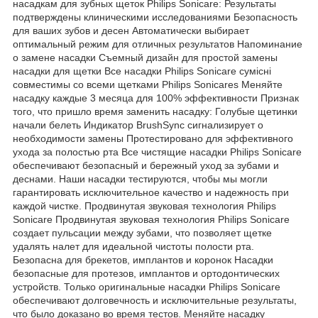
насадкам для зубных щеток Philips Sonicare: Результаты
подтверждены клиническими исследованиями Безопасность
для ваших зубов и десен Автоматически выбирает
оптимальный режим для отличных результатов Напоминание
о замене насадки Съемный дизайн для простой замены
насадки для щетки Все насадки Philips Sonicare сумісні
совместимы со всеми щетками Philips Sonicares Меняйте
насадку каждые 3 месяца для 100% эффективности Признак
того, что пришло время заменить насадку: Голубые щетинки
начали белеть Индикатор BrushSync сигнализирует о
необходимости замены Протестировано для эффективного
ухода за полостью рта Все чистящие насадки Philips Sonicare
обеспечивают безопасный и бережный уход за зубами и
деснами. Наши насадки тестируются, чтобы мы могли
гарантировать исключительное качество и надежность при
каждой чистке. Продвинутая звуковая технология Philips
Sonicare Продвинутая звуковая технология Philips Sonicare
создает пульсации между зубами, что позволяет щетке
удалять налет для идеальной чистоты полости рта.
Безопасна для брекетов, имплантов и коронок Насадки
безопасные для протезов, имплантов и ортодонтических
устройств. Только оригинальные насадки Philips Sonicare
обеспечивают долговечность и исключительные результаты,
что было доказано во время тестов. Меняйте насадку