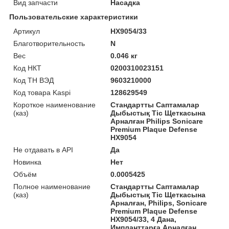
Вид запчасти
Насадка
Пользовательские характеристики
Артикул
HX9054/33
Благотворительность
N
Вес
0.046 кг
Код НКТ
0200310023151
Код ТН ВЭД
9603210000
Код товара Kaspi
128629549
Короткое наименование
Стандартты Саптамалар
(каз)
Дыбыстық Тіс Щеткасына
Арналған Philips Sonicare
Premium Plaque Defense
HX9054
Не отдавать в API
Да
Новинка
Нет
Объём
0.0005425
Полное наименование
Стандартты Саптамалар
(каз)
Дыбыстық Тіс Щеткасына
Арналған, Philips, Sonicare
Premium Plaque Defense
HX9054/33, 4 Дана,
Импланттарға Арналған,