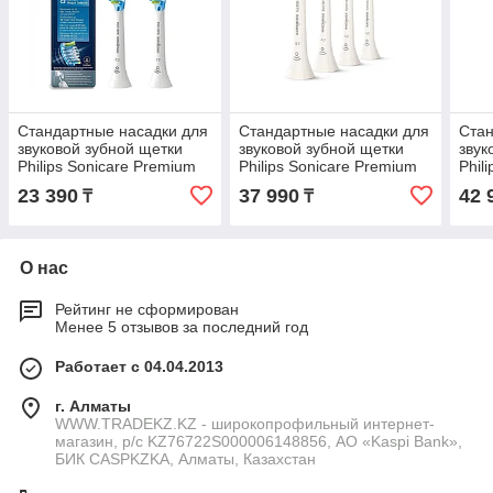
Стандартные насадки для
Стандартные насадки для
Стан
звуковой зубной щетки
звуковой зубной щетки
звук
Philips Sonicare Premium
Philips Sonicare Premium
Phil
Plaque Defence HX9042/17
All-in-One HX9094/10 4шт
All-
23 390
37 990
42 
₸
₸
2шт
О нас
Рейтинг не сформирован
Менее 5 отзывов за последний год
Работает с 04.04.2013
г. Алматы
WWW.TRADEKZ.KZ - широкопрофильный интернет-
магазин, р/с KZ76722S000006148856, АО «Kaspi Bank»,
БИК CASPKZKA, Алматы, Казахстан