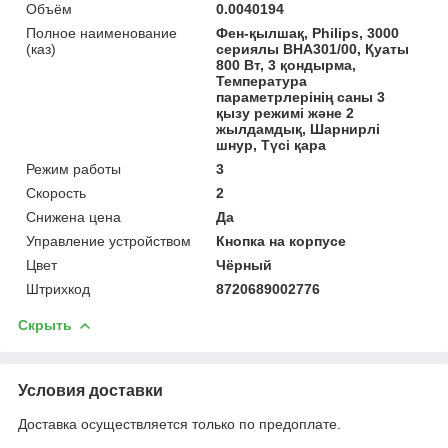
Объём
0.0040194
Полное наименование
Фен-қылшақ, Philips, 3000
(каз)
сериялы BHA301/00, Қуаты
800 Вт, 3 қондырма,
Температура
параметрлерінің саны 3
қызу режимі және 2
жылдамдық, Шарнирлі
шнур, Түсі қара
Режим работы
3
Скорость
2
Снижена цена
Да
Управление устройством
Кнопка на корпусе
Цвет
Чёрный
Штрихкод
8720689002776
Скрыть
Условия доставки
Доставка осуществляется только по предоплате.