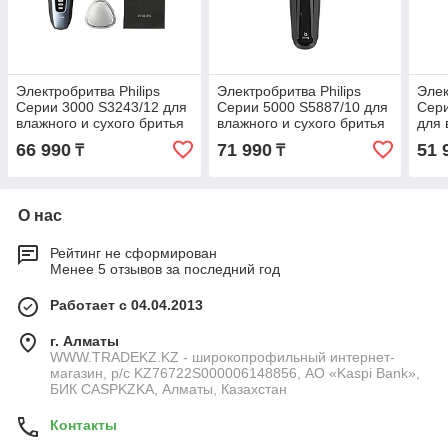
Электробритва Philips
Электробритва Philips
Элек
Серии 3000 S3243/12 для
Серии 5000 S5887/10 для
Сери
влажного и сухого бритья
влажного и сухого бритья
для 
брит
66 990
71 990
51 
₸
₸
О нас
Рейтинг не сформирован
Менее 5 отзывов за последний год
Работает с 04.04.2013
г. Алматы
WWW.TRADEKZ.KZ - широкопрофильный интернет-
магазин, р/с KZ76722S000006148856, АО «Kaspi Bank»,
БИК CASPKZKA, Алматы, Казахстан
Контакты