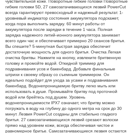
чувствительной коже. Поворотные гибкие головки Поворотные
гибкие головки 5D, 27 самозатачивающихся лезвий PowerCut
всегда гарантируют превосходный и надежный результат. 1-
уровневый индикатор состояния аккумулятора подскажет,
когда пора выполнить зарядку. 60 минут работы от
аккумулятора после зарядки в течение 1 часа. Полная
зарядка надежного литий-ионного аккумулятора занимает
всего один час и обеспечивает примерно 20 сеансов бритья.
Вы спешите? 5-минутная быстрая зарядка обеспечит
достаточную мощность для одного бритья. Очистка Легкая
очистка бритвы. Нажмите на кнопку, извлеките бритвенную
головку и промойте водой. Откидной триммер для
подравнивания усов и бакенбард. Добавьте финальные
штрихи к своему образу со съемным триммером. Он
идеально подойдет для ухода за усами и подравнивания
бакенбард. Водонепроницаемую бритву легко мыть или
использовать в душе. Промывайте бритву под проточной
водой или брейтесь под душем. Уровень
водонепроницаемости IPX7 означает, что бритву можно
погружать в воду на глубину до одного метра на срок до 30
минут. Лезвия PowerCut созданы для стабильно гладкого
бритья. 27 самозатачивающихся лезвий срезают волоски
прямо над уровнем кожи, всегда обеспечивая чистое и
равномерное бритье. Самозатачивающиеся лезвия остаются