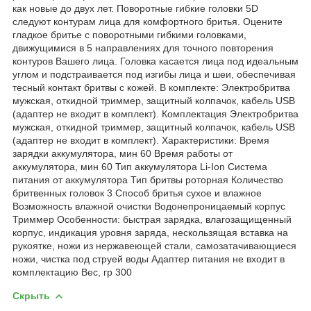
как новые до двух лет. Поворотные гибкие головки 5D
следуют контурам лица для комфортного бритья. Оцените
гладкое бритье с поворотными гибкими головками,
движущимися в 5 направлениях для точного повторения
контуров Вашего лица. Головка касается лица под идеальным
углом и подстраивается под изгибы лица и шеи, обеспечивая
тесный контакт бритвы с кожей. В комплекте: Электробритва
мужская, откидной триммер, защитный колпачок, кабель USB
(адаптер не входит в комплект). Комплектация Электробритва
мужская, откидной триммер, защитный колпачок, кабель USB
(адаптер не входит в комплект). Характеристики: Время
зарядки аккумулятора, мин 60 Время работы от
аккумулятора, мин 60 Тип аккумулятора Li-Ion Система
питания от аккумулятора Тип бритвы роторная Количество
бритвенных головок 3 Способ бритья сухое и влажное
Возможность влажной очистки Водонепроницаемый корпус
Триммер Особенности: быстрая зарядка, влагозащищенный
корпус, индикация уровня заряда, нескользящая вставка на
рукоятке, ножи из нержавеющей стали, самозатачивающиеся
ножи, чистка под струей воды Адаптер питания не входит в
комплектацию Вес, гр 300
Скрыть