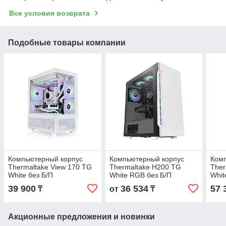
Все условия возврата
Подобные товары компании
Компьютерный корпус
Компьютерный корпус
Ком
Thermaltake View 170 TG
Thermaltake H200 TG
Ther
White без Б/П
White RGB без Б/П
Whit
39 900
36 534
57 
₸
от
₸
Акционные предложения и новинки