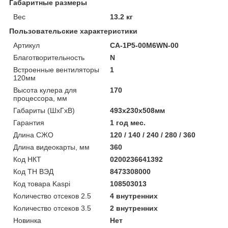
Габаритные размеры
Вес
13.2 кг
Пользовательские характеристики
Артикул
CA-1P5-00M6WN-00
Благотворительность
N
Встроенные вентиляторы
1
120мм
Высота кулера для
170
процессора, мм
Габариты (ШхГхВ)
493х230х508мм
Гарантия
1 год мес.
Длина СЖО
120 / 140 / 240 / 280 / 360
Длина видеокарты, мм
360
Код НКТ
0200236641392
Код ТН ВЭД
8473308000
Код товара Kaspi
108503013
Количество отсеков 2.5
4 внутренних
Количество отсеков 3.5
2 внутренних
Новинка
Нет