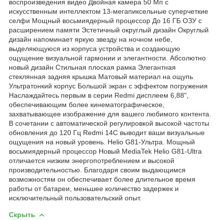
воспроизведения видео Двойная камера 50 Мп с
искусственным интеллектом 13-мегапиксельные суперчеткие
селфи Мощный восьмиядерный процессор До 16 ГБ ОЗУ с
расширением памяти Эстетичный округлый дизайн Округлый
дизайн напоминает яркую звезду на ночном небе,
выделяющуюся из корпуса устройства и создающую
ощущение визуальной гармонии и элегантности. Абсолютно
новый дизайн Стильная плоская рамка Элегантная
стеклянная задняя крышка Матовый материал на ощупь
Ультратонкий корпус Большой экран с эффектом погружения
Наслаждайтесь первым в серии Redmi дисплеем 6,88",
обеспечивающим более кинематографическое,
захватывающее изображение для вашего любимого контента.
В сочетании с автоматической регулировкой высокой частоты
обновления до 120 Гц Redmi 14C выводит ваши визуальные
ощущения на новый уровень. Helio G81-Ультра. Мощный
восьмиядерный процессор Новый MediaTek Helio G81-Ultra
отличается низким энергопотреблением и высокой
производительностью. Благодаря своим выдающимся
возможностям он обеспечивает более длительное время
работы от батареи, меньшее количество задержек и
исключительный пользовательский опыт.
Скрыть