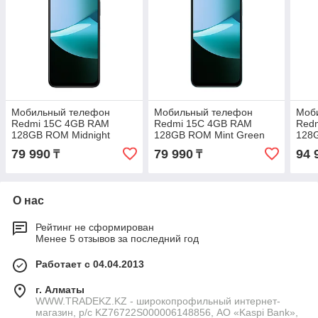
Мобильный телефон
Мобильный телефон
Моб
Redmi 15C 4GB RAM
Redmi 15C 4GB RAM
Red
128GB ROM Midnight
128GB ROM Mint Green
128
Black
79 990
79 990
94 
₸
₸
О нас
Рейтинг не сформирован
Менее 5 отзывов за последний год
Работает с 04.04.2013
г. Алматы
WWW.TRADEKZ.KZ - широкопрофильный интернет-
магазин, р/с KZ76722S000006148856, АО «Kaspi Bank»,