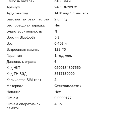
Ёмкость батареи
5160 мАч
Артикул
2409BRN2CY
Аудио-выход
AUX под 3,5мм jack
Базовая тактовая частота
2,0 ГГц
Беспроводная зарядка
Нет
Благотворительность
N
Версия Bluetooth
5.3
Вес
0.456 кг
Встроенная память
128 Гб
Гарантия
1 год мес.
Диагональ экрана
6
Код НКТ
0200184807550
Код ТН ВЭД
8517130000
Количество SIM-карт
2
Материал
Стеклопластик
Новинка
Нет
Объём
0.0009177
Объём оперативной
4 Гб
памяти