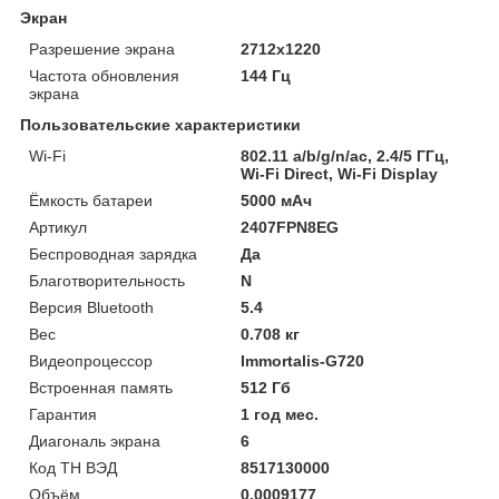
Экран
Разрешение экрана
2712x1220
Частота обновления
144 Гц
экрана
Пользовательские характеристики
Wi-Fi
802.11 a/b/g/n/ac, 2.4/5 ГГц,
Wi-Fi Direct, Wi-Fi Display
Ёмкость батареи
5000 мАч
Артикул
2407FPN8EG
Беспроводная зарядка
Да
Благотворительность
N
Версия Bluetooth
5.4
Вес
0.708 кг
Видеопроцессор
Immortalis-G720
Встроенная память
512 Гб
Гарантия
1 год мес.
Диагональ экрана
6
Код ТН ВЭД
8517130000
Объём
0.0009177