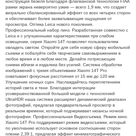
конструкция безеля Благодаря флагманской технологии FIAA
рамки экрана невероятно узкие — всего 1,9 мм, что создает
визуально сбалансированный эффект со всех четырех сторон
и обеспечивает более захватывающие ощущения от
просмотра. Оптика Leica нового поколения.
Профессиональный набор линз. Разработанная совместно с
Leica и с улучшенными характеристиками при слабом
освещении, серия Xiaomi 14T позволяет пользователям
овладеть светом. Откройте для себя новую сферу мобильной
съемки и побалуйте себя творческим самовыражением в
любое время и в любом месте. Делайте потрясающие
снимки вблизи и издалека без усилий. Система обработки
изображений с тремя объективами Xiaomi 14T Pro
охватывает фокусные расстояния от 15 мм до 120 мм.
Улучшение ночных сцен. Наслаждайтесь переплетением
историй света и тени. Благодаря интеграции
усовершенствованной большой модели с технологией
UltraHDR наша система расширяет динамический диапазон
фотографий, предлагая предварительный просмотр в
реальном времени, который подчеркивает нюансы ночной
фотографии. Профессиональная Видеосъемка. Режим кино.
Xiaomi 14T Pro поддерживает режим видеосъемки, который
по умолчанию использует основное соотношение сторон
пленки 2,39:1, предлагая эффект кинематографического