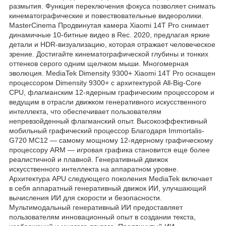
размытия. Функция переключения фокуса позволяет снимать
кинематографические и повествовательные видеоролики.
MasterCinema Продвинутая камера Xiaomi 14T Pro снимает
динамичные 10-битные видео в Rec. 2020, предлагая яркие
детали и HDR-визуализацию, которая отражает человеческое
зрение. Достигайте кинематографической глубины и тонких
оттенков серого одним щелчком мыши. Многомерная
эволюция. MediaTek Dimensity 9300+ Xiaomi 14T Pro оснащен
процессором Dimensity 9300+ с архитектурой All-Big-Core
CPU, флагманским 12-ядерным графическим процессором и
ведущим в отрасли движком генеративного искусственного
интеллекта, что обеспечивает пользователям
непревзойденный флагманский опыт. Высокоэффективный
мобильный графический процессор Благодаря Immortalis-
G720 MC12 — самому мощному 12-ядерному графическому
процессору ARM — игровая графика становится еще более
реалистичной и плавной. Генеративный движок
искусственного интеллекта на аппаратном уровне.
Архитектура APU следующего поколения MediaTek включает
в себя аппаратный генеративный движок ИИ, улучшающий
вычисления ИИ для скорости и безопасности.
Мультимодальный генеративный ИИ предоставляет
пользователям инновационный опыт в создании текста,