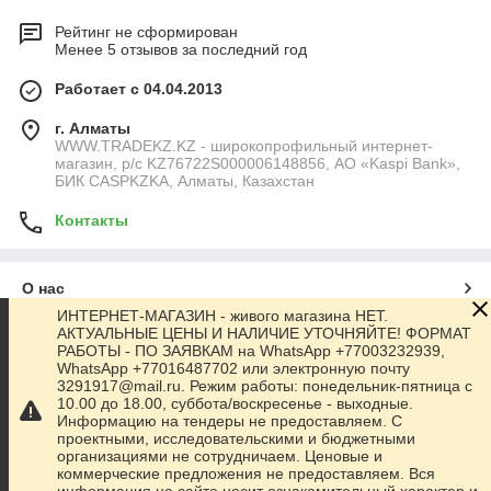
Рейтинг не сформирован
Менее 5 отзывов за последний год
Работает с 04.04.2013
г. Алматы
WWW.TRADEKZ.KZ - широкопрофильный интернет-
магазин, р/с KZ76722S000006148856, АО «Kaspi Bank»,
БИК CASPKZKA, Алматы, Казахстан
Контакты
О нас
ИНТЕРНЕТ-МАГАЗИН - живого магазина НЕТ.
АКТУАЛЬНЫЕ ЦЕНЫ И НАЛИЧИЕ УТОЧНЯЙТЕ! ФОРМАТ
Контакты
РАБОТЫ - ПО ЗАЯВКАМ на WhatsApp +77003232939,
WhatsApp +77016487702 или электронную почту
3291917@mail.ru. Режим работы: понедельник-пятница с
Доставка и оплата
10.00 до 18.00, суббота/воскресенье - выходные.
Информацию на тендеры не предоставляем. С
проектными, исследовательскими и бюджетными
Полная версия сайта
организациями не сотрудничаем. Ценовые и
коммерческие предложения не предоставляем. Вся