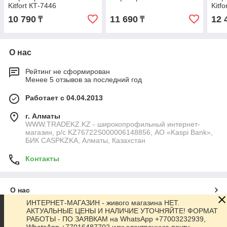
Kitfort КТ-7446
Kitf
10 790
11 690
12 
₸
₸
О нас
Рейтинг не сформирован
Менее 5 отзывов за последний год
Работает с 04.04.2013
г. Алматы
WWW.TRADEKZ.KZ - широкопрофильный интернет-
магазин, р/с KZ76722S000006148856, АО «Kaspi Bank»,
БИК CASPKZKA, Алматы, Казахстан
Контакты
О нас
ИНТЕРНЕТ-МАГАЗИН - живого магазина НЕТ.
АКТУАЛЬНЫЕ ЦЕНЫ И НАЛИЧИЕ УТОЧНЯЙТЕ! ФОРМАТ
Контакты
РАБОТЫ - ПО ЗАЯВКАМ на WhatsApp +77003232939,