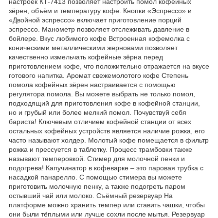
настроек КТ-7413 позволяет настроить помол кофейных
зёрен, объём и температуру кофе. Кнопки «Эспрессо» и
«Двойной эспрессо» включает приготовление порций
эспрессо. Манометр позволяет отслеживать давление в
бойлере. Вкус любимого кофе Встроенная кофемолка с
коническими металлическими жерновами позволяет
качественно измельчать кофейные зёрна перед
приготовлением кофе, что положительно отражается на вкусе
готового напитка. Аромат свежемолотого кофе Степень
помола кофейных зёрен настраивается с помощью
регулятора помола. Вы можете выбрать не только помол,
подходящий для приготовления кофе в кофейной станции,
но и грубый или более мелкий помол. Почувствуй себя
бариста! Ключевым отличием кофейной станции от всех
остальных кофейных устройств является наличие рожка, его
часто называют холдер. Молотый кофе помещается в фильтр
рожка и прессуется в таблетку. Процесс трамбовки также
называют темперовкой. Стимер для молочной пенки и
подогрева! Капучинатор в кофеварке – это паровая трубка с
насадкой панарелло. С помощью стимера вы можете
приготовить молочную пенку, а также подогреть паром
остывший чай или молоко. Съёмный резервуар На
платформе можно хранить темпер или ставить чашки, чтобы
они были тёплыми или лучше сохли после мытья. Резервуар