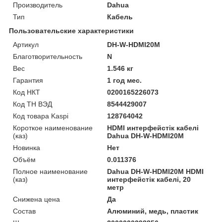
Производитель
Dahua
Тип
Кабель
Пользовательские характеристики
Артикул
DH-W-HDMI20M
Благотворительность
N
Вес
1.546 кг
Гарантия
1 год мес.
Код НКТ
0200165226073
Код ТН ВЭД
8544429007
Код товара Kaspi
128764042
Короткое наименование
HDMI интерфейстік кабелі
(каз)
Dahua DH-W-HDMI20M
Новинка
Нет
Объём
0.011376
Полное наименование
Dahua DH-W-HDMI20M HDMI
(каз)
интерфейстік кабелі, 20
метр
Снижена цена
Да
Состав
Алюминий, медь, пластик