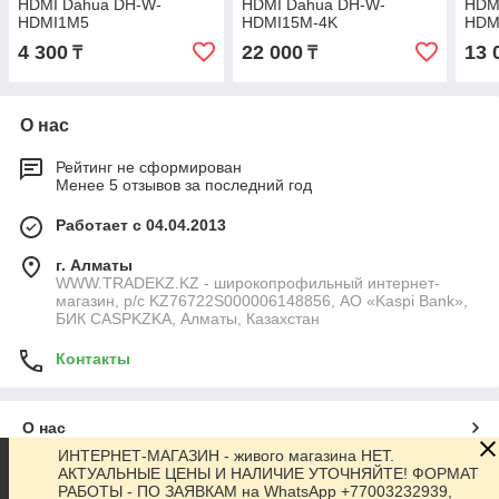
HDMI Dahua DH-W-
HDMI Dahua DH-W-
HDM
HDMI1M5
HDMI15M-4K
HDM
4 300
22 000
13 
₸
₸
О нас
Рейтинг не сформирован
Менее 5 отзывов за последний год
Работает с 04.04.2013
г. Алматы
WWW.TRADEKZ.KZ - широкопрофильный интернет-
магазин, р/с KZ76722S000006148856, АО «Kaspi Bank»,
БИК CASPKZKA, Алматы, Казахстан
Контакты
О нас
ИНТЕРНЕТ-МАГАЗИН - живого магазина НЕТ.
АКТУАЛЬНЫЕ ЦЕНЫ И НАЛИЧИЕ УТОЧНЯЙТЕ! ФОРМАТ
Контакты
РАБОТЫ - ПО ЗАЯВКАМ на WhatsApp +77003232939,