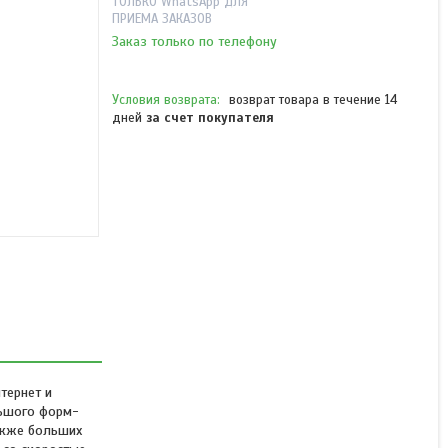
ТОЛЬКО WhatsApp ДЛЯ
ПРИЕМА ЗАКАЗОВ
Заказ только по телефону
возврат товара в течение 14
дней
за счет покупателя
Точка доступа MikroTik
RBLHGG-5acD-XL4pack
В наличии
335 000 ₸
тернет и
льшого форм-
акже больших