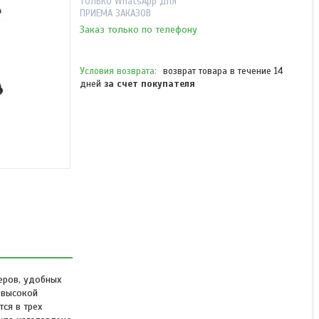
ТОЛЬКО WhatsApp ДЛЯ
ПРИЕМА ЗАКАЗОВ
Заказ только по телефону
возврат товара в течение 14
дней
за счет покупателя
Игровое компьютерное
кресло DX Racer Hammer
GC/LHE23LTA/NY
В наличии
135 900 ₸
еров, удобных
 высокой
ся в трех